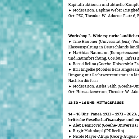
Kapitalfraktionen und aktuelle Kämpf
► Moderation: Daphne Weber (Mitglied 
Ort: PEG, Theodor-W.-Adorno-Platz 6,
Workshop 3: Widersprüche ländlich
► Tine Haubner (Universität Jena): V
Klassenspaltung in Deutschlands ländl
► Matthias Naumann (Kompetenzzentru
und Raumforschung, Cottbus): Infrast
► Bernd Belina (Goethe-Universität Fr
► Brit Engelke (Mobiles Beratungstea
Umgang mit Rechtsextremismus in länd
Nachbardörfern
► Moderation: Aisha Salih (Goethe-Uni
Ort: Hörsaalzentrum, Theodor-W.-Ado
12:30 – 14 UHR: MITTAGSPAUSE
14 – 16 Uhr: Panel: 1923 – 1973 – 20
kritische Gesellschaftsanalyse und e
► Alex Demirović (Goethe-Universität
► Birgit Mahnkopf (IPE Berlin)
► Nicole Mayer-Ahuja (Georg-August-U