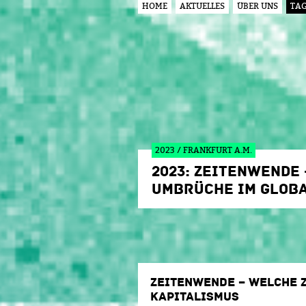
HOME
AKTUELLES
ÜBER UNS
TA
HAUPTMENÜ
2023 / FRANKFURT A.M.
2023: ZEITENWENDE
UMBRÜCHE IM GLOBA
ZEITENWENDE – WELCHE 
KAPITALISMUS