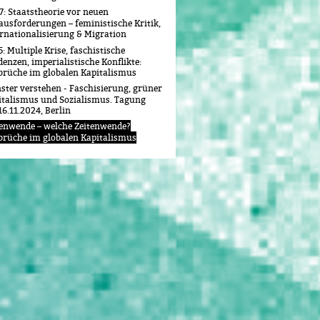
7: Staatstheorie vor neuen
ausforderungen – feministische Kritik,
ernationalisierung & Migration
: Multiple Krise, faschistische
enzen, imperialistische Konflikte:
rüche im globalen Kapitalismus
ster verstehen - Faschisierung, grüner
italismus und Sozialismus. Tagung
16.11.2024, Berlin
tenwende – welche Zeitenwende?
rüche im globalen Kapitalismus