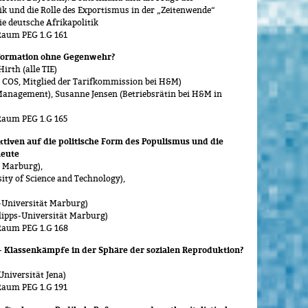
k und die Rolle des Exportismus in der „Zeitenwende“
ie deutsche Afrikapolitik
Raum PEG 1.G 161
sformation ohne Gegenwehr?
irth (alle TIE)
 COS, Mitglied der Tarifkommission bei H&M)
Management), Susanne Jensen (Betriebsrätin bei H&M in
Raum PEG 1.G 165
ktiven auf die politische Form des Populismus und die
heute
t Marburg),
ty of Science and Technology),
-Universität Marburg)
ipps-Universität Marburg)
 Raum PEG 1.G 168
 Klassenkämpfe in der Sphäre der sozialen Reproduktion?
niversität Jena)
Raum PEG 1.G 191