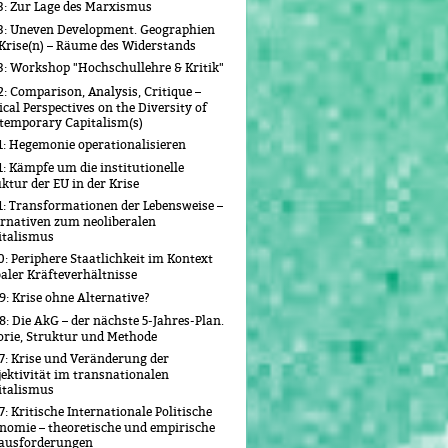
3: Zur Lage des Marxismus
3: Uneven Development. Geographien
 Krise(n) – Räume des Widerstands
3: Workshop "Hochschullehre & Kritik"
: Comparison, Analysis, Critique –
ical Perspectives on the Diversity of
temporary Capitalism(s)
1: Hegemonie operationalisieren
: Kämpfe um die institutionelle
ktur der EU in der Krise
1: Transformationen der Lebensweise –
ernativen zum neoliberalen
italismus
: Periphere Staatlichkeit im Kontext
aler Kräfteverhältnisse
: Krise ohne Alternative?
: Die AkG – der nächste 5-Jahres-Plan.
orie, Struktur und Methode
7: Krise und Veränderung der
jektivität im transnationalen
italismus
: Kritische Internationale Politische
nomie – theoretische und empirische
ausforderungen