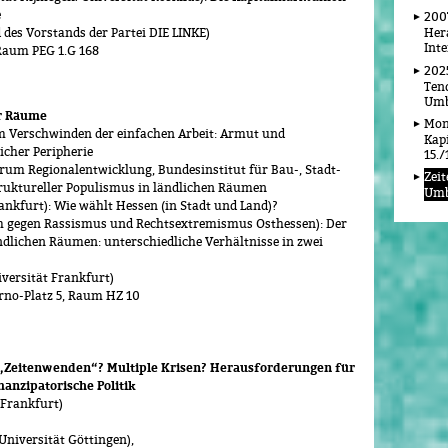
e
200
des Vorstands der Partei DIE LINKE)
Her
Int
 Raum PEG 1.G 168
2025
Tend
Umb
er Räume
Mon
om Verschwinden der einfachen Arbeit: Armut und
Kap
icher Peripherie
15./
m Regionalentwicklung, Bundesinstitut für Bau-, Stadt-
Zei
ruktureller Populismus in ländlichen Räumen
Umb
ankfurt): Wie wählt Hessen (in Stadt und Land)?
m gegen Rassismus und Rechtsextremismus Osthessen): Der
lichen Räumen: unterschiedliche Verhältnisse in zwei
versität Frankfurt)
rno-Platz 5, Raum HZ 10
23: „Zeitenwenden“? Multiple Krisen? Herausforderungen für
manzipatorische Politik
 Frankfurt)
niversität Göttingen),