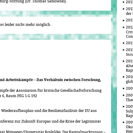
burg-Stiftung (Dr. Thomas Sablowski).
201
201
der
201
st leider nicht mehr möglich.
2012
Crit
Con
201
2011
Stru
201
Alt
Kap
2010
und Arbeitskämpfe – Das Verhältnis zwischen Forschung,
glob
2009
mpfe der Assoziation für kritische Gesellschaftsforschung
2008
z 6, Raum PEG 1.G 192
The
200
 Wiederaufbauplan und die Resilienzfazilität der EU aus
Sub
Kap
Konferenz zur Zukunft Europas und die Krise der Legitimität
2007
Öko
Her
ät Nijmegen/Universität Roskilde): Die Kapitalmarktunion –