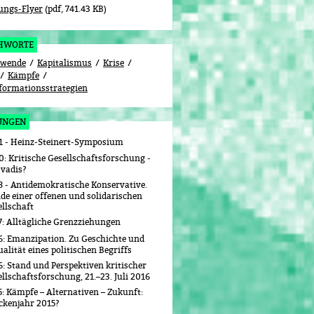
ungs-Flyer
pdf, 741.43 KB
CHWORTE
nwende
Kapitalismus
Krise
Kämpfe
formationsstrategien
UNGEN
1 - Heinz-Steinert-Symposium
: Kritische Gesellschaftsforschung -
 vadis?
8 - Antidemokratische Konservative.
de einer offenen und solidarischen
llschaft
7: Alltägliche Grenzziehungen
6: Emanzipation. Zu Geschichte und
alität eines politischen Begriffs
: Stand und Perspektiven kritischer
llschaftsforschung, 21.–23. Juli 2016
: Kämpfe – Alternativen – Zukunft:
ckenjahr 2015?