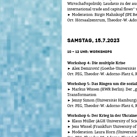
Wirtschaftspolitik): Laudatio zu der a
international trade and capital flows“
► Moderation: Birgit Mahnkopf (IPE Be
Ort: Hörsaalzentrum, Theodor-W.-Ado
SAMSTAG, 15.7.2023
10 – 12 UHR: WORKSHOPS
Workshop 4: Die multiple Krise
► Alex Demirović (Goethe-Universität 
Ort: PEG, Theodor-W.-Adorno-Platz 6, 
Workshop 5: Das Ringen um die sozia
► Markus Wissen (HWR Berlin): Der „gr
Transformation
► Jenny Simon (Universität Hamburg)
Ort: PEG, Theodor-W.-Adorno-Platz 6, 
Workshop 6: Der Krieg in der Ukraine
► Klaus Müller (AGH University of Sci
► Jens Wissel (Frankfurt University of
► Moderation: Laura Horn (Universität