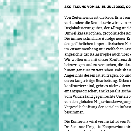
AKG-TAGUNG VOM 14.-15. JULI 2023, 
Von Zeitenwende ist die Rede. Es ist e
vorhanden: die Demokratie wird von sta
Deglobalisierung über, der Alltag und
Umweltkatastrophen, geopolitische Konf
Die immer schnellere Abfolge neuer Kr
den gefährlichen imperialistischen Ko
im Zusammenhang mit vielfachen Krise
angesichts der Katastrophe auch über
Wir wollen uns mit dieser Konferenz die
beizutragen und zu versuchen, die akt
hinein genauer zu verstehen. Politik 
Angesichts dessen ist zu fragen, ob und
deren langfristige Bearbeitung. Neben 
konfrontiert sind, geht es nicht zuletz
emanzipatorischer, antikapitalistische
vom Widerstand gegen rechte Umtriebe 
von den globalen Migrationsbewegunge
Vergesellschaftung der sozialen Infra
bestimmen.
Die Konferenz wird veranstaltet von Pro
Dr. Susanne Heeg – in Kooperation mit 