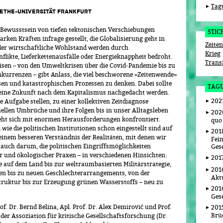
Tag
GOETHE-UNIVERSITÄT FRANKFURT
in Bewusstsein von tiefen tektonischen Verschiebungen
STI
rken Kräften infrage gestellt, die Globalisierung geht in
Zeite
 der wirtschaftliche Wohlstand werden durch
Krieg
likte, Lieferkettenausfälle oder Energieknappheit bedroht.
Trans
isen – von den Umweltkrisen über die Covid-Pandemie bis zu
nkurrenzen – gibt Anlass, die viel beschworene «Zeitenwende»
n und katastrophischen Prozessen zu denken. Dabei sollte
TAG
 eine Zukunft nach dem Kapitalismus nachgedacht werden.
202
 Aufgabe stellen, zu einer kollektiven Zeitdiagnose
uellen Umbrüche und ihre Folgen bis in unser Alltagsleben
2020
sieht sich mit enormen Herausforderungen konfrontiert.
quo
 wie die politischen Institutionen schon eingestellt sind auf
201
einem besseren Verständnis der Realitäten, mit denen wir
Fein
t auch darum, die politischen Eingriffsmöglichkeiten
Gese
r und ökologischer Praxen – in verschiedenen Hinsichten:
201
auf dem Land bis zur weltraumbasierten Militärstrategie,
201
n bis zu neuen Geschlechterarrangements, von der
Aktu
struktur bis zur Erzeugung grünen Wasserstoffs – neu zu
2016
Gese
f. Dr. Bernd Belina, Apl. Prof. Dr. Alex Demirović und Prof.
2015
Brü
der Assoziation für kritische Gesellschaftsforschung (Dr.