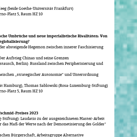
eg (beide Goethe-Universität Frankfurt)
rno-Platz 5, Raum HZ 10
he Umbrüche und neue imperialistische Rivalitäten: Von
eglobalisierung?
 der absteigende Hegemon zwischen innerer Faschisierung
Der Aufstieg Chinas und seine Grenzen
ustausch, Berlin): Russland zwischen Peripherisierung und
EU zwischen „strategischer Autonomie“ und Unterordnung
tät Hamburg), Thomas Sablowski (Rosa-Luxemburg-Stiftung)
rno-Platz 5, Raum HZ 10
fschmid-Preises 2023
tiftung): Laudatio zu der ausgezeichneten Master-Arbeit
er das Maß der Werte nach der Demonetisierung des Goldes“
schen Bürgerschaft, Arbeitsgruppe Alternative