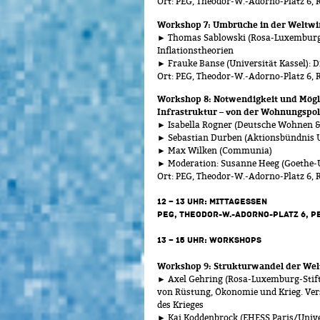
Ort: PEG, Theodor-W.-Adorno-Platz 6,
Workshop 7: Umbrüche in der Weltwir
► Thomas Sablowski (Rosa-Luxemburg-St
Inflationstheorien
► Frauke Banse (Universität Kassel): 
Ort: PEG, Theodor-W.-Adorno-Platz 6, 
Workshop 8: Notwendigkeit und Mögli
Infrastruktur – von der Wohnungspoli
► Isabella Rogner (Deutsche Wohnen &
► Sebastian Durben (Aktionsbündnis U
► Max Wilken (Communia)
► Moderation: Susanne Heeg (Goethe-U
Ort: PEG, Theodor-W.-Adorno-Platz 6,
12 – 13 UHR: MITTAGESSEN
PEG, THEODOR-W.-ADORNO-PLATZ 6, PE
13 – 15 UHR: WORKSHOPS
Workshop 9: Strukturwandel der We
► Axel Gehring (Rosa-Luxemburg-Stift
von Rüstung, Ökonomie und Krieg. Ver
des Krieges
► Kai Koddenbrock (EHESS Paris/Univer