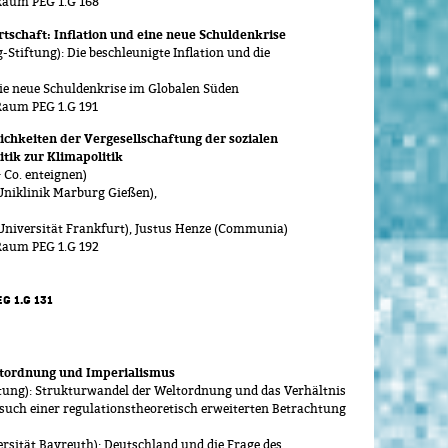
 Raum PEG 1.G 168
tschaft: Inflation und eine neue Schuldenkrise
iftung): Die beschleunigte Inflation und die
Die neue Schuldenkrise im Globalen Süden
Raum PEG 1.G 191
chkeiten der Vergesellschaftung der sozialen
tik zur Klimapolitik
 Co. enteignen)
niklinik Marburg Gießen),
niversität Frankfurt), Justus Henze (Communia)
 Raum PEG 1.G 192
G 1.G 131
ltordnung und Imperialismus
ung): Strukturwandel der Weltordnung und das Verhältnis
such einer regulationstheoretisch erweiterten Betrachtung
sität Bayreuth): Deutschland und die Frage des