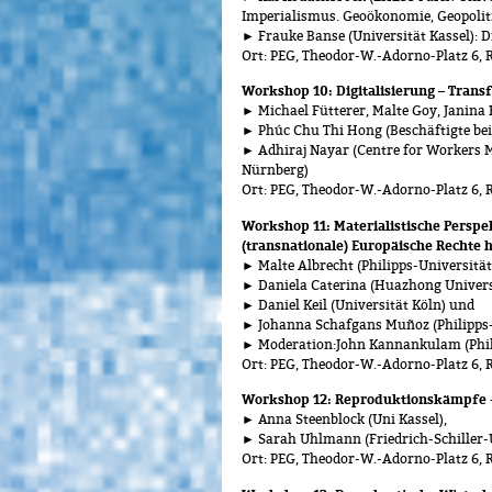
Imperialismus. Geoökonomie, Geopoliti
► Frauke Banse (Universität Kassel): D
Ort: PEG, Theodor-W.-Adorno-Platz 6, 
Workshop 10: Digitalisierung – Tran
► Michael Fütterer, Malte Goy, Janina H
► Phúc Chu Thi Hong (Beschäftigte bei
► Adhiraj Nayar (Centre for Workers 
Nürnberg)
Ort: PEG, Theodor-W.-Adorno-Platz 6, 
Workshop 11: Materialistische Perspe
(transnationale) Europäische Rechte 
► Malte Albrecht (Philipps-Universitä
► Daniela Caterina (Huazhong Universi
► Daniel Keil (Universität Köln) und
► Johanna Schafgans Muñoz (Philipps
► Moderation:John Kannankulam (Phil
Ort: PEG, Theodor-W.-Adorno-Platz 6,
Workshop 12:
Reproduktionskämpfe -
► Anna Steenblock (Uni Kassel),
► Sarah Uhlmann (Friedrich-Schiller-U
Ort: PEG, Theodor-W.-Adorno-Platz 6, 