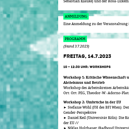
Sebastian Klauke) und der Rosa-Luxem
ANMELDUNG
Eine Anmeldung zu der Veranstaltung i
PROGRAMM
(Stand 3.7.2023)
FREITAG, 14.7.2023
10 – 12:30 UHR: WORKSHOPS
Workshop 1: Kritische Wissenschaft 
Aktivismus und Betrieb
Workshop des Arbeitskreises Arbeitskä
Ort: Ort: PEG, Theodor-W.-Adorno-Plat
Workshop 2: Umbrüche in der EU
► Stefanie Wöhl (FH des BFI Wien): Der
Gender-Perspektive
► Daniel Keil (Universität Köln): Die 
der EU //
► Niklas Holzhauer (Radboud Universit