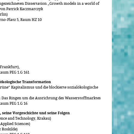
usgezeichneten Dissertation „Growth models in a world of
 von Patrick Kaczmarczyk
rlin)
rno-Platz 5, Raum HZ 10
Frankfurt),
Raum PEG 1.G 161
lökologische Transformation
üne“ Kapitalismus und die blockierte sozialökologische
: Das Ringen um die Ausrichtung des Wasserstoffmarktes
Raum PEG 1.G 16
, seine Vorgeschichte und seine Folgen
ence and Technology, Krakau)
 Applied Sciences)
 Roskilde)