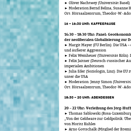
► Oliver Nachtwey (Universität Basel)
► Moderation:Bernd Belina, Susanne He
Ort: Hörsaalzentrum, Theodor-W.-Ado
16 – 16:30 UHR: KAFFEEPAUSE
16:30 – 18:30 Uhr: Panel:
Geoökonomisc
der neoliberalen Globalisierung zur D
► Margit Mayer (FU Berlin): Die USA –
und äußerer Aggression
► Felix Wemheuer (Universität Köln): 
► Felix Jaitner (Deutsch-russischer A
imperialen Ambitionen
► Julia Eder (Soziologin, Linz): Die 
unter die USA
► Moderation: Jenny Simon (Universi
Ort: Hörsaalzentrum, Theodor-W.-Ado
18:30 – 20 UHR: ABENDESSEN
20 – 22 Uhr: Verleihung des Jörg-Huf
► Thomas Sablowski (Rosa-Luxemburg-S
„Von der Geldware zur Geldpolitik. Üb
von Moritz Kuhles
► Arno Gottschalk (Mitglied der Bremi