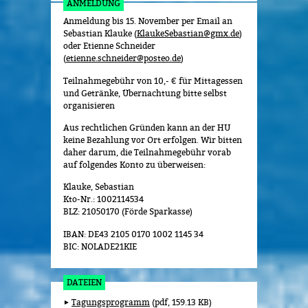
ANMELDUNG
Anmeldung bis 15. November per Email an
Sebastian Klauke (
KlaukeSebastian@gmx.de
)
oder Etienne Schneider
(
etienne.schneider@posteo.de
)
Teilnahmegebühr von 10,- € für Mittagessen
und Getränke, Übernachtung bitte selbst
organisieren
Aus rechtlichen Gründen kann an der HU
keine Bezahlung vor Ort erfolgen. Wir bitten
daher darum, die Teilnahmegebühr vorab
auf folgendes Konto zu überweisen:
Klauke, Sebastian
Kto-Nr.: 1002114534
BLZ: 21050170 (Förde Sparkasse)
IBAN: DE43 2105 0170 1002 1145 34
BIC: NOLADE21KIE
DATEIEN
Tagungsprogramm
pdf, 159.13 KB