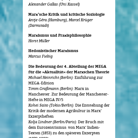
Alexander Gallas (Uni Kassel)
Marx’sche Kritik und kritische Soziologie
Antje Géra (Hamburg), Marcel Krüger
(Darmstadt)
Marxismus und Praxisphilosophie
Horst Müller
Hedonistischer Marxismus
Marcus Fiebig
Die Bedeutung der 4. Abteilung der MEGA
für die »Aktualität« der Marxschen Theorie
Michael Heinricht (Berlin):
Einführung zur
MEGA-Edition
Timm Graßmann (Berlin):
Marx in
Manchester. Zur Bedeutung der Manchester-
Hefte in MEGA IV/5
Kohei Saito (Tokio/Berlin):
Die Entstehung der
Kritik der modernen Agrikultur in Marx’
Exzerptheften
Kolja Lindner (Berlin/Paris):
Der Bruch mit
dem Eurozentrismus: von Marx’ Indien-
Texten (1853) zu den späteren Exzerpten