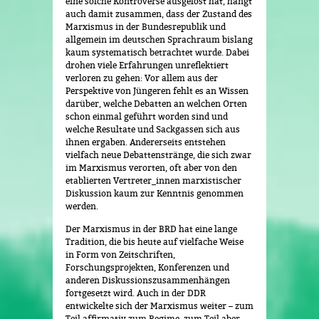
eine solche Kontroverse ausgelöst hat, hängt
auch damit zusammen, dass der Zustand des
Marxismus in der Bundesrepublik und
allgemein im deutschen Sprachraum bislang
kaum systematisch betrachtet wurde. Dabei
drohen viele Erfahrungen unreflektiert
verloren zu gehen: Vor allem aus der
Perspektive von Jüngeren fehlt es an Wissen
darüber, welche Debatten an welchen Orten
schon einmal geführt worden sind und
welche Resultate und Sackgassen sich aus
ihnen ergaben. Andererseits entstehen
vielfach neue Debattenstränge, die sich zwar
im Marxismus verorten, oft aber von den
etablierten Vertreter_innen marxistischer
Diskussion kaum zur Kenntnis genommen
werden.
Der Marxismus in der BRD hat eine lange
Tradition, die bis heute auf vielfache Weise
in Form von Zeitschriften,
Forschungsprojekten, Konferenzen und
anderen Diskussionszusammenhängen
fortgesetzt wird. Auch in der DDR
entwickelte sich der Marxismus weiter – zum
Teil affirmativ zum Regime, zum Teil aber