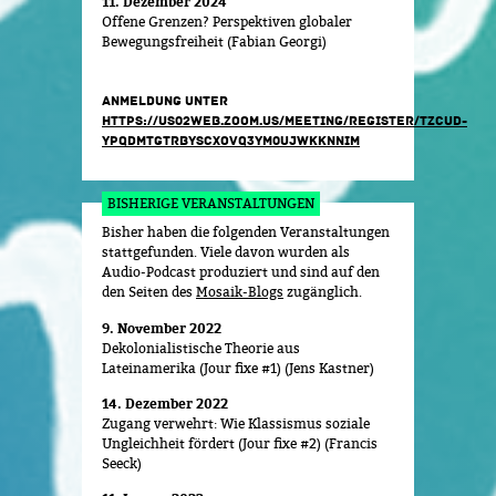
11. Dezember 2024
Offene Grenzen? Perspektiven globaler
Bewegungsfreiheit (Fabian Georgi)
ANMELDUNG UNTER
HTTPS://US02WEB.ZOOM.US/MEETING/REGISTER/TZCUD-
YPQDMTGTRBYSCXOVQ3YM0UJWKKNNIM
BISHERIGE VERANSTALTUNGEN
Bisher haben die folgenden Veranstaltungen
stattgefunden. Viele davon wurden als
Audio-Podcast produziert und sind auf den
den Seiten des
Mosaik-Blogs
zugänglich.
9. November 2022
Dekolonialistische Theorie aus
Lateinamerika (Jour fixe #1) (Jens Kastner)
14. Dezember 2022
Zugang verwehrt: Wie Klassismus soziale
Ungleichheit fördert (Jour fixe #2) (Francis
Seeck)