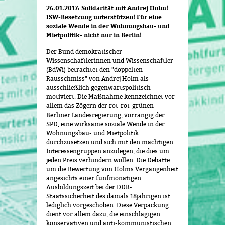
26.01.2017: Solidarität mit Andrej Holm!
ISW-Besetzung unterstützen! Für eine
soziale Wende in der Wohnungsbau- und
Mietpolitik- nicht nur in Berlin!
Der Bund demokratischer
Wissenschaftlerinnen und Wissenschaftler
(BdWi) betrachtet den "doppelten
Rausschmiss" von Andrej Holm als
ausschließlich gegenwartspolitisch
motiviert. Die Maßnahme kennzeichnet vor
allem das Zögern der rot-rot-grünen
Berliner Landesregierung, vorrangig der
SPD, eine wirksame soziale Wende in der
Wohnungsbau- und Mietpolitik
durchzusetzen und sich mit den mächtigen
Interessengruppen anzulegen, die dies um
jeden Preis verhindern wollen. Die Debatte
um die Bewertung von Holms Vergangenheit
angesichts einer fünfmonatigen
Ausbildungszeit bei der DDR-
Staatssicherheit des damals 18jährigen ist
lediglich vorgeschoben. Diese Verpackung
dient vor allem dazu, die einschlägigen
konservativen und anti-kommunistischen