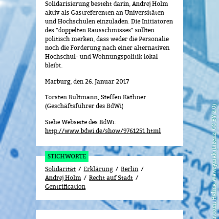
Solidarisierung besteht darin, Andrej Holm
aktiv als Gastreferenten an Universitäten
und Hochschulen einzuladen. Die Initiatoren
des "doppelten Rausschmisses" sollten
politisch merken, dass weder die Personalie
noch die Forderung nach einer alternativen
Hochschul- und Wohnungspolitik lokal
bleibt.
Marburg, den 26. Januar 2017
Torsten Bultmann, Steffen Käthner
(Geschäftsführer des BdWi)
flickr.com, Halina Wawzyniak (Lizenz: CC BY 2.0)
Siehe Webseite des BdWi:
http://www.bdwi.de/show/9761251.html
STICHWORTE
Solidarität
Erklärung
Berlin
Andrej Holm
Recht auf Stadt
Gentrification