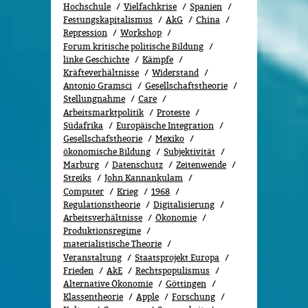
Hochschule
Vielfachkrise
Spanien
Festungskapitalismus
AkG
China
Repression
Workshop
Forum kritische politische Bildung
linke Geschichte
Kämpfe
Kräfteverhältnisse
Widerstand
Antonio Gramsci
Gesellschaftstheorie
Stellungnahme
Care
Arbeitsmarktpolitik
Proteste
Südafrika
Europäische Integration
Gesellschafstheorie
Mexiko
ökonomische Bildung
Subjektivität
Marburg
Datenschutz
Zeitenwende
Streiks
John Kannankulam
Computer
Krieg
1968
Regulationstheorie
Digitalisierung
Arbeitsverhältnisse
Ökonomie
Produktionsregime
materialistische Theorie
Veranstaltung
Staatsprojekt Europa
Frieden
AkE
Rechtspopulismus
Alternative Ökonomie
Göttingen
Klassentheorie
Apple
Forschung