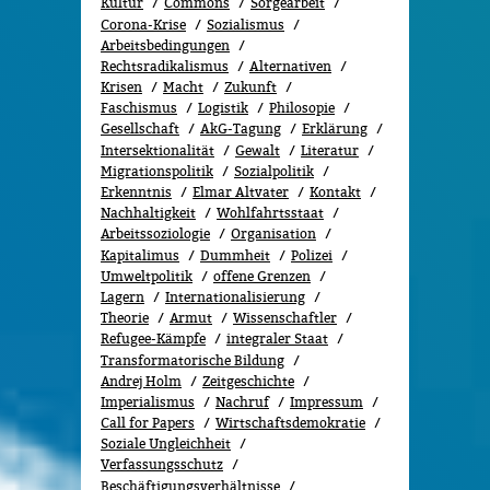
Kultur
Commons
Sorgearbeit
Corona-Krise
Sozialismus
Arbeitsbedingungen
Rechtsradikalismus
Alternativen
Krisen
Macht
Zukunft
Faschismus
Logistik
Philosopie
Gesellschaft
AkG-Tagung
Erklärung
Intersektionalität
Gewalt
Literatur
Migrationspolitik
Sozi­al­po­li­tik
Erkenntnis
Elmar Altvater
Kontakt
Nachhaltigkeit
Wohlfahrtsstaat
Arbeitssoziologie
Organisation
Kapitalimus
Dummheit
Polizei
Umweltpolitik
offene Grenzen
Lagern
Internationalisierung
Theorie
Armut
Wissenschaftler
Refugee-Kämpfe
integraler Staat
Transformatorische Bildung
Andrej Holm
Zeitgeschichte
Imperialismus
Nachruf
Impressum
Call for Papers
Wirtschaftsdemokratie
Soziale Ungleichheit
Verfassungsschutz
Beschäftigungsverhältnisse