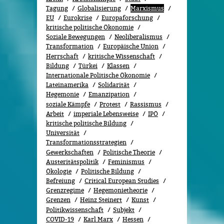
Tagung
Globalisierung
Marxismus
EU
Eurokrise
Europaforschung
kritische politische Ökonomie
Soziale Bewegungen
Neoliberalismus
Transformation
Europäische Union
Herrschaft
kritische Wissenschaft
Bildung
Türkei
Klassen
Internationale Politische Ökonomie
Lateinamerika
Solidarität
Hegemonie
Emanzipation
soziale Kämpfe
Protest
Rassismus
Arbeit
imperiale Lebensweise
IPÖ
kritische politische Bildung
Universität
Transformationsstrategien
Gewerkschaften
Politische Theorie
Austeritätspolitik
Feminismus
Ökolo­gie
Politische Bildung
Befreiung
Critical European Studies
Grenzregime
Hegemonietheorie
Grenzen
Heinz Steinert
Kunst
Politikwissenschaft
Subjekt
COVID-19
Karl Marx
Hessen