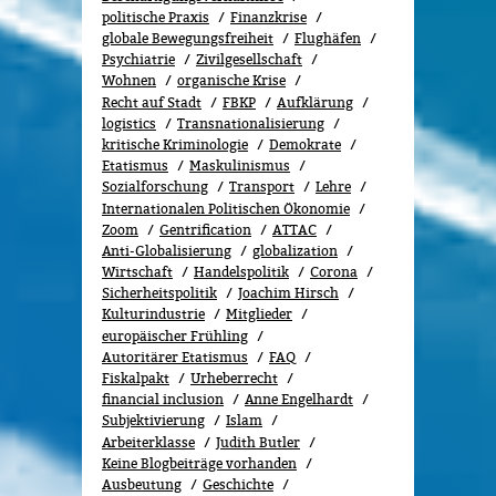
politische Praxis
Finanzkrise
globale Bewegungsfreiheit
Flughäfen
Psychiatrie
Zivilgesellschaft
Wohnen
organische Krise
Recht auf Stadt
FBKP
Aufklärung
logistics
Transnationalisierung
kritische Kriminologie
Demokrate
Etatismus
Maskulinismus
Sozialforschung
Transport
Lehre
Internationalen Politischen Ökonomie
Zoom
Gentrification
ATTAC
Anti-Globalisierung
globalization
Wirtschaft
Handelspolitik
Corona
Sicherheitspolitik
Joachim Hirsch
Kulturindustrie
Mitglieder
europäischer Frühling
Autoritärer Etatismus
FAQ
Fiskalpakt
Urheberrecht
financial inclusion
Anne Engelhardt
Subjektivierung
Islam
Arbeiterklasse
Judith Butler
Keine Blogbeiträge vorhanden
Ausbeutung
Geschichte