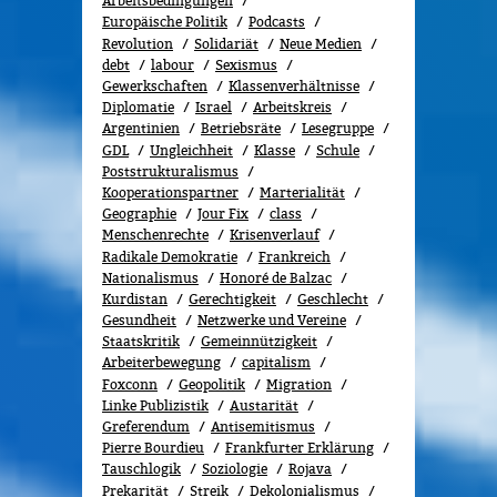
Arbeitsbedingungen
Europäische Politik
Podcasts
Revolution
Solidariät
Neue Medien
debt
labour
Sexismus
Gewerk­schaf­ten
Klassenverhältnisse
Diplomatie
Israel
Arbeitskreis
Argentinien
Betriebsräte
Lesegruppe
GDL
Ungleichheit
Klasse
Schule
Poststrukturalismus
Kooperationspartner
Marterialität
Geographie
Jour Fix
class
Menschenrechte
Kri­sen­ver­lauf
Radikale Demokratie
Frankreich
Nationalismus
Honoré de Balzac
Kurdistan
Gerechtigkeit
Geschlecht
Gesundheit
Netzwerke und Vereine
Staatskritik
Gemeinnützigkeit
Arbeiterbewegung
capitalism
Foxconn
Geopolitik
Migra­tion
Linke Publizistik
Austarität
Greferendum
Antisemitismus
Pierre Bourdieu
Frankfurter Erklärung
Tauschlogik
Soziologie
Rojava
Prekarität
Streik
Dekolonialismus