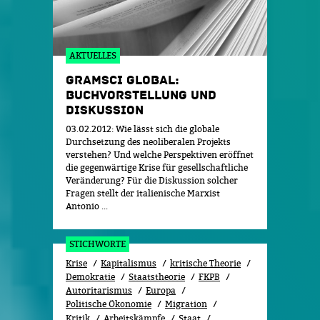
AKTUELLES
GRAMSCI GLOBAL:
BUCHVORSTELLUNG UND
DISKUSSION
03.02.2012: Wie lässt sich die globale
Durchsetzung des neoliberalen Projekts
verstehen? Und welche Perspektiven eröffnet
die gegenwärtige Krise für gesellschaftliche
Veränderung? Für die Diskussion solcher
Fragen stellt der italienische Marxist
Antonio ...
STICHWORTE
Krise
Kapitalismus
kritische Theorie
Demokratie
Staatstheorie
FKPB
Autoritarismus
Europa
Politische Ökonomie
Migration
Kritik
Arbeitskämpfe
Staat