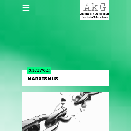
Jump to navigation
HAUPTMENÜ
Assoziation für kritische
Gesellschaftsforschung
STICHWORT
MARXISMUS