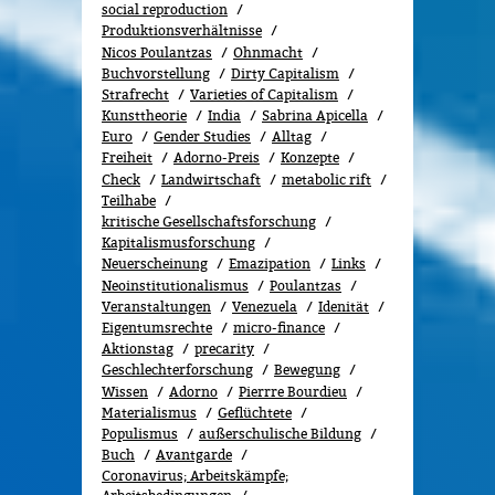
social reproduction
Produktionsverhältnisse
Nicos Poulantzas
Ohnmacht
Buchvorstellung
Dirty Capitalism
Strafrecht
Varieties of Capitalism
Kunsttheorie
India
Sabrina Apicella
Euro
Gender Studies
All­tag
Freiheit
Adorno-Preis
Konzepte
Check
Landwirtschaft
metabolic rift
Teilhabe
kritische Gesellschaftsforschung
Kapitalismusforschung
Neuerscheinung
Emazipation
Links
Neoinstitutionalismus
Poulantzas
Veranstaltungen
Venezuela
Idenität
Eigentumsrechte
micro-finance
Aktionstag
precarity
Geschlechterforschung
Bewe­gung
Wissen
Adorno
Pierrre Bourdieu
Materialismus
Geflüchtete
Populismus
außerschulische Bildung
Buch
Avantgarde
Coronavirus; Arbeitskämpfe;