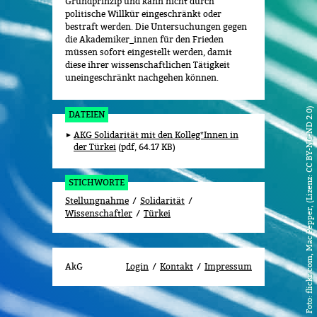
Grundprinzip und kann nicht durch
politische Willkür eingeschränkt oder
bestraft werden. Die Untersuchungen gegen
die Akademiker_innen für den Frieden
müssen sofort eingestellt werden, damit
diese ihrer wissenschaftlichen Tätigkeit
uneingeschränkt nachgehen können.
flickr.com, Mac Pepper, (Lizenz: CC BY-NC-ND 2.0)
DATEIEN
AKG Solidarität mit den Kolleg*Innen in
der Türkei
pdf, 64.17 KB
STICHWORTE
Stellungnahme
Solidarität
Wissenschaftler
Türkei
AkG
Login
Kontakt
Impressum
Foto: