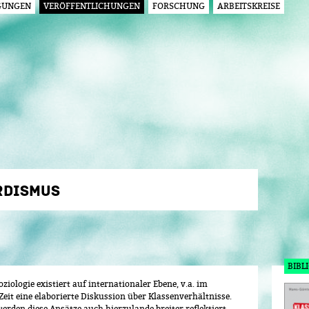
GUNGEN
VERÖFFENTLICHUNGEN
FORSCHUNG
ARBEITSKREISE
Jump to navigation
RDISMUS
BIBL
iologie existiert auf internationaler Ebene, v.a. im
Zeit eine elaborierte Diskussion über Klassenverhältnisse.
erden diese Ansätze auch hierzulande breiter reflektiert.