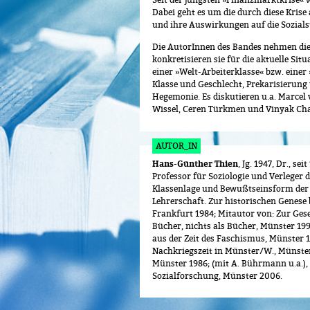
Dabei geht es um die durch diese Krise
und ihre Auswirkungen auf die Sozial
Die AutorInnen des Bandes nehmen die D
konkretisieren sie für die aktuelle Situ
einer »Welt-Arbeiterklasse« bzw. eine
Klasse und Geschlecht, Prekarisierung
Hegemonie. Es diskutieren u.a. Marcel
Wissel, Ceren Türkmen und Vinyak Cha
AUTOR_IN
Hans-Günther Thien
, Jg. 1947, Dr., s
Professor für Soziologie und Verleger 
Klassenlage und Bewußtseinsform der L
Lehrerschaft. Zur historischen Genese
Frankfurt 1984; Mitautor von: Zur Gese
Bücher, nichts als Bücher, Münster 19
aus der Zeit des Faschismus, Münster
Nachkriegszeit in Münster/W., Münster
Münster 1986; (mit A. Bührmann u.a.),
Sozialforschung, Münster 2006.