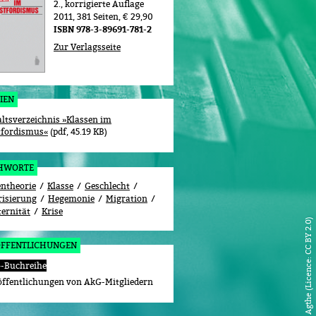
2., korrigierte Auflage
2011
381 Seiten
€ 29,90
ISBN 978-3-89691-781-2
Zur Verlagsseite
IEN
altsverzeichnis »Klassen im
tfordismus«
pdf, 45.19 KB
CHWORTE
entheorie
Klasse
Geschlecht
risierung
Hegemonie
Migration
ternität
Krise
flickr.com, Robert Agthe (Licence: CC BY 2.0)
ÖFFENTLICHUNGEN
-Buchreihe
öffentlichungen von AkG-Mitgliedern