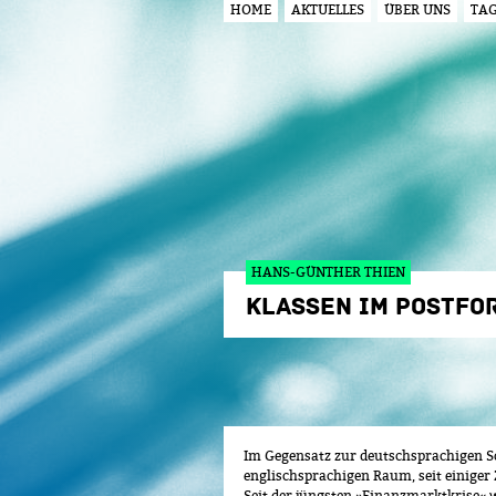
HOME
AKTUELLES
ÜBER UNS
TA
HAUPTMENÜ
HANS-GÜNTHER THIEN
KLASSEN IM POSTFO
Im Gegensatz zur deutschsprachigen Soz
englischsprachigen Raum, seit einiger 
Seit der jüngsten »Finanzmarktkrise« w