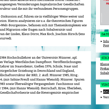
 angezeigten Veränderungen kapitalistischer Gesellschaften
struktur und die mit ihr verbundenen Personengruppen.
iskussion auf, führen sie in vielfältiger Weise weiter und
ation. Hierzu analysieren sie u.a. die theoretischen Figuren
r »Welt-Bourgeoisie«, befassen sich mit Themenkomplexen wie
 und Migration oder fragen nach Subalternität und
 van der Linden, Klaus Dörre, Max Koch, Joachim Hirsch/Jens
DATE
turvedi.
Inh
Pos
eit 1984 Hochschullehrer an der Universität Münster, apl.
STI
des Verlags Westfälisches Dampfboot. Veröffentlichungen:
Klass
ehrer im Staatsdienst, Gießen 1976; Schule, Staat und
Preka
 bürgerlicher Erziehung in Deutschland und England,
Subal
llschaftsstruktur der BRD, 2. Aufl. Münster 1985; Hrsg.:
94; (mit Sabine Preuß und Hanns Wienold): Münster. Spuren
 1983 sowie Überwältigte Vergangenheit. Faschismus und
VER
 1984; (mit Hanns Wienold): Herrschaft, Krise, Überleben,
AkG
 Gesellschaftstheorie und die Heterogenität empirischer
Ver