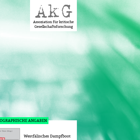
Assoziation für kritische
Gesellschaftsforschung
IOGRAPHISCHE ANGABEN
Westfälisches Dampfboot