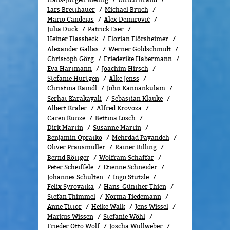
Lars Bretthauer
Michael Bruch
Mario Candeias
Alex Demirović
Julia Dück
Patrick Eser
Heiner Flassbeck
Florian Flörsheimer
Alexander Gallas
Werner Goldschmidt
Christoph Görg
Friederike Habermann
Eva Hartmann
Joachim Hirsch
Stefanie Hürtgen
Alke Jenss
Christina Kaindl
John Kannankulam
Serhat Karakayali
Sebastian Klauke
Albert Kraler
Alfred Krovoza
Caren Kunze
Bettina Lösch
Dirk Martin
Susanne Martin
Benjamin Opratko
Mehrdad Payandeh
Oliver Prausmüller
Rainer Rilling
Bernd Röttger
Wolfram Schaffar
Peter Scheiffele
Etienne Schneider
Johannes Schulten
Ingo Stützle
Felix Syrovatka
Hans-Günther Thien
Stefan Thimmel
Norma Tiedemann
Anne Tittor
Heike Walk
Jens Wissel
Markus Wissen
Stefanie Wöhl
Frieder Otto Wolf
Joscha Wullweber