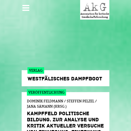
Jump to navigation
HAUPTMENÜ
Assoziation für kritische
Gesellschaftsforschung
VERLAG
WESTFÄLISCHES DAMPFBOOT
SEITEN
DOMINIK FELDMANN / STEFFEN PELZEL /
JANA SÄMANN (HRSG.)
KAMPFFELD POLITISCHE
BILDUNG. ZUR ANALYSE UND
KRITIK AKTUELLER VERSUCHE