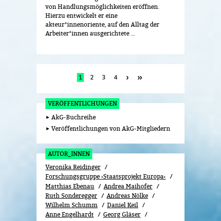
von Handlungsmöglichkeiten eröffnen.
Hierzu entwickelt er eine
akteur*innenoriente, auf den Alltag der
Arbeiter*innen ausgerichtete ...
1
2
3
4
VERÖFFENTLICHUNGEN
AkG-Buchreihe
Veröffentlichungen von AkG-Mitgliedern
AUTOR_INNEN
Veronika Reidinger
Forschungsgruppe ›Staatsprojekt Europa‹
Matthias Ebenau
Andrea Maihofer
Ruth Sonderegger
Andreas Nölke
Wilhelm Schumm
Daniel Keil
Anne Engelhardt
Georg Gläser