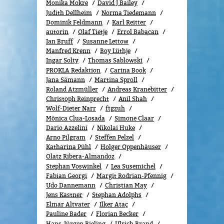
Monika Mokre
David J Bailey
Judith Dellheim
Norma Tiedemann
Dominik Feldmann
Karl Reitter
autorin
Olaf Tietje
Errol Babacan
Ian Bruff
Susanne Lettow
Manfred Krenn
Boy Lüthje
Ingar Solty
Thomas Sablowski
PROKLA Redaktion
Carina Book
Jana Sämann
Martina Sproll
Roland Atzmüller
Andreas Kranebitter
Christoph Reinprecht
Anil Shah
Wolf-Dieter Narr
ftgzuh
Mònica Clua-Losada
Simone Claar
Dario Azzelini
Nikolai Huke
Arno Pilgram
Steffen Pelzel
Katharina Pühl
Holger Oppenhäuser
Olatz Ribera-Almandoz
Stephan Voswinkel
Lea Susemichel
Fabian Georgi
Margit Rodrian-Pfennig
Udo Dannemann
Christian May
Jens Kastner
Stephan Adolphs
Elmar Altvater
Ilker Ataç
Pauline Bader
Florian Becker
Hans-Jürgen Bieling
Ulrich Brand