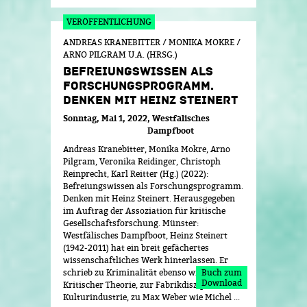
ANDREAS KRANEBITTER / MONIKA MOKRE /
ARNO PILGRAM U.A. (HRSG.)
BEFREIUNGSWISSEN ALS
FORSCHUNGSPROGRAMM.
DENKEN MIT HEINZ STEINERT
Sonntag, Mai 1, 2022
Westfälisches
Dampfboot
Andreas Kranebitter, Monika Mokre, Arno
Pilgram, Veronika Reidinger, Christoph
Reinprecht, Karl Reitter (Hg.) (2022):
Befreiungswissen als Forschungsprogramm.
Denken mit Heinz Steinert. Herausgegeben
im Auftrag der Assoziation für kritische
Gesellschaftsforschung. Münster:
Westfälisches Dampfboot, Heinz Steinert
(1942-2011) hat ein breit gefächertes
wissenschaftliches Werk hinterlassen. Er
schrieb zu Kriminalität ebenso wie zur
Buch zum
Download
Kritischer Theorie, zur Fabrikdisziplin und
Kulturindustrie, zu Max Weber wie Michel ...