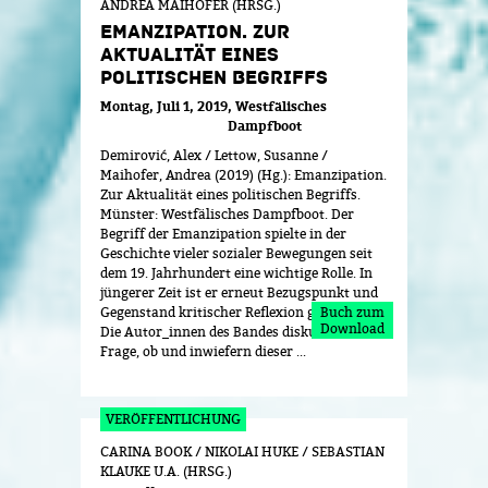
ANDREA MAIHOFER (HRSG.)
EMANZIPATION. ZUR
AKTUALITÄT EINES
POLITISCHEN BEGRIFFS
Montag, Juli 1, 2019
Westfälisches
Dampfboot
Demirović, Alex / Lettow, Susanne /
Maihofer, Andrea (2019) (Hg.): Emanzipation.
Zur Aktualität eines politischen Begriffs.
Münster: Westfälisches Dampfboot. Der
Begriff der Emanzipation spielte in der
Geschichte vieler sozialer Bewegungen seit
dem 19. Jahrhundert eine wichtige Rolle. In
jüngerer Zeit ist er erneut Bezugspunkt und
Gegenstand kritischer Reflexion geworden.
Buch zum
Download
Die Autor_innen des Bandes diskutieren die
Frage, ob und inwiefern dieser ...
CARINA BOOK / NIKOLAI HUKE / SEBASTIAN
KLAUKE U.A. (HRSG.)