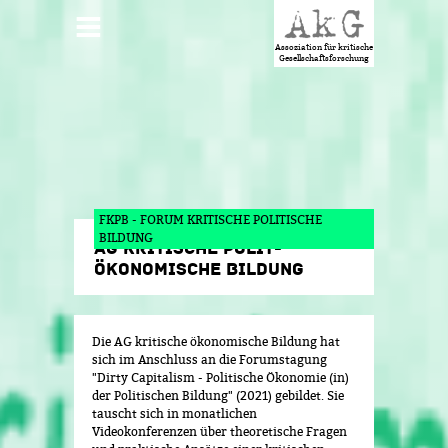
Jump to navigation
HAUPTMENÜ
Assoziation für kritische
Gesellschaftsforschung
FKPB - FORUM KRITISCHE POLITISCHE
BILDUNG
AG KRITISCHE POLIT-
ÖKONOMISCHE BILDUNG
Die AG kritische ökonomische Bildung hat
sich im Anschluss an die Forumstagung
"Dirty Capitalism - Politische Ökonomie (in)
der Politischen Bildung" (2021) gebildet. Sie
tauscht sich in monatlichen
Videokonferenzen über theoretische Fragen