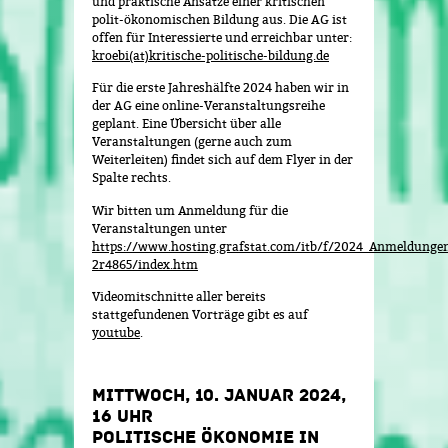
und praktische Ansätze einer kritischen
polit-ökonomischen Bildung aus. Die AG ist
offen für Interessierte und erreichbar unter:
kroebi(at)kritische-politische-bildung.de
Für die erste Jahreshälfte 2024 haben wir in
der AG eine online-Veranstaltungsreihe
geplant. Eine Übersicht über alle
Veranstaltungen (gerne auch zum
Weiterleiten) findet sich auf dem Flyer in der
Spalte rechts.
Wir bitten um Anmeldung für die
Veranstaltungen unter
https://www.hosting.grafstat.com/itb/f/2024_Anmeldunge
2r4865/index.htm
Videomitschnitte aller bereits
stattgefundenen Vorträge gibt es auf
youtube
.
MITTWOCH, 10. JANUAR 2024,
16 UHR
POLITISCHE ÖKONOMIE IN