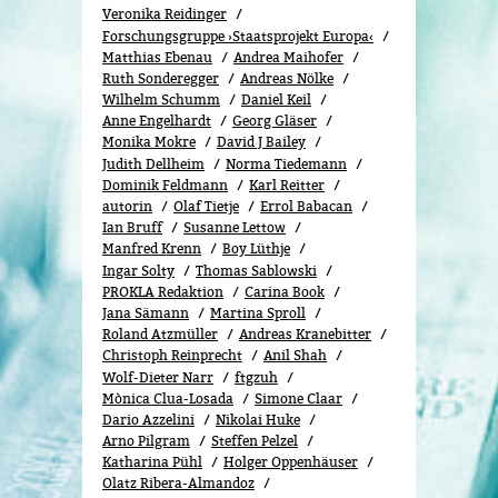
Veronika Reidinger
Forschungsgruppe ›Staatsprojekt Europa‹
Matthias Ebenau
Andrea Maihofer
Ruth Sonderegger
Andreas Nölke
Wilhelm Schumm
Daniel Keil
Anne Engelhardt
Georg Gläser
Monika Mokre
David J Bailey
Judith Dellheim
Norma Tiedemann
Dominik Feldmann
Karl Reitter
autorin
Olaf Tietje
Errol Babacan
Ian Bruff
Susanne Lettow
Manfred Krenn
Boy Lüthje
Ingar Solty
Thomas Sablowski
PROKLA Redaktion
Carina Book
Jana Sämann
Martina Sproll
Roland Atzmüller
Andreas Kranebitter
Christoph Reinprecht
Anil Shah
Wolf-Dieter Narr
ftgzuh
Mònica Clua-Losada
Simone Claar
Dario Azzelini
Nikolai Huke
Arno Pilgram
Steffen Pelzel
Katharina Pühl
Holger Oppenhäuser
Olatz Ribera-Almandoz