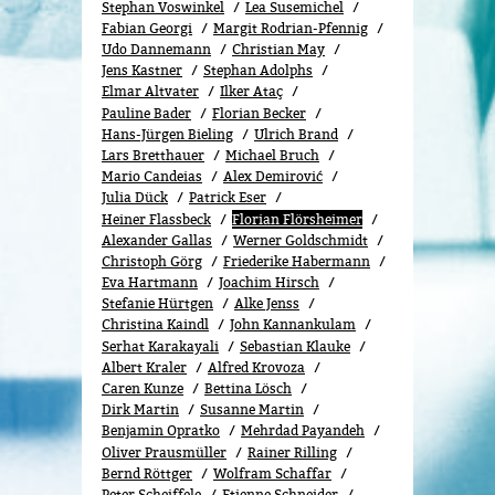
Stephan Voswinkel
Lea Susemichel
Fabian Georgi
Margit Rodrian-Pfennig
Udo Dannemann
Christian May
Jens Kastner
Stephan Adolphs
Elmar Altvater
Ilker Ataç
Pauline Bader
Florian Becker
Hans-Jürgen Bieling
Ulrich Brand
Lars Bretthauer
Michael Bruch
Mario Candeias
Alex Demirović
Julia Dück
Patrick Eser
Heiner Flassbeck
Florian Flörsheimer
Alexander Gallas
Werner Goldschmidt
Christoph Görg
Friederike Habermann
Eva Hartmann
Joachim Hirsch
Stefanie Hürtgen
Alke Jenss
Christina Kaindl
John Kannankulam
Serhat Karakayali
Sebastian Klauke
Albert Kraler
Alfred Krovoza
Caren Kunze
Bettina Lösch
Dirk Martin
Susanne Martin
Benjamin Opratko
Mehrdad Payandeh
Oliver Prausmüller
Rainer Rilling
Bernd Röttger
Wolfram Schaffar
Peter Scheiffele
Etienne Schneider