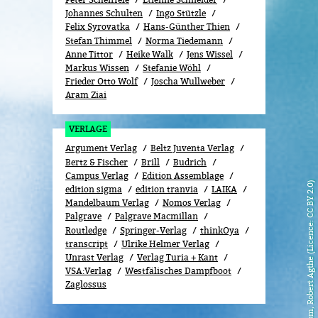
Johannes Schulten
Ingo Stützle
Felix Syrovatka
Hans-Günther Thien
Stefan Thimmel
Norma Tiedemann
Anne Tittor
Heike Walk
Jens Wissel
Markus Wissen
Stefanie Wöhl
Frieder Otto Wolf
Joscha Wullweber
Aram Ziai
VERLAGE
Argument Verlag
Beltz Juventa Verlag
Bertz & Fischer
Brill
Budrich
Campus Verlag
Edition Assemblage
flickr.com, Robert Agthe (Licence: CC BY 2.0)
edition sigma
edition tranvia
LAIKA
Mandelbaum Verlag
Nomos Verlag
Palgrave
Palgrave Macmillan
Routledge
Springer-Verlag
thinkOya
transcript
Ulrike Helmer Verlag
Unrast Verlag
Verlag Turia + Kant
VSA:Verlag
Westfälisches Dampfboot
Zaglossus