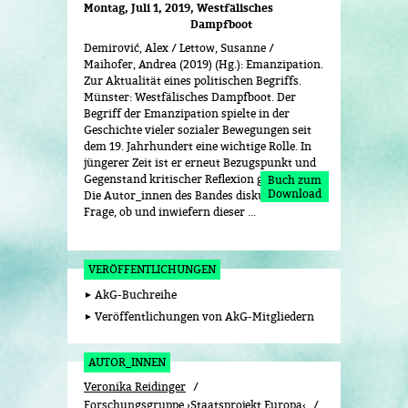
Montag, Juli 1, 2019
Westfälisches
Dampfboot
Demirović, Alex / Lettow, Susanne /
Maihofer, Andrea (2019) (Hg.): Emanzipation.
Zur Aktualität eines politischen Begriffs.
Münster: Westfälisches Dampfboot. Der
Begriff der Emanzipation spielte in der
Geschichte vieler sozialer Bewegungen seit
dem 19. Jahrhundert eine wichtige Rolle. In
jüngerer Zeit ist er erneut Bezugspunkt und
Gegenstand kritischer Reflexion geworden.
Buch zum
Download
Die Autor_innen des Bandes diskutieren die
Frage, ob und inwiefern dieser ...
VERÖFFENTLICHUNGEN
AkG-Buchreihe
Veröffentlichungen von AkG-Mitgliedern
AUTOR_INNEN
Veronika Reidinger
Forschungsgruppe ›Staatsprojekt Europa‹