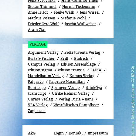
Felix Syrovatka
Hans-Günther Thien
Stefan Thimmel
Norma Tiedemann
Anne Tittor
Heike Walk
Jens Wissel
Markus Wissen
Stefanie Wöhl
Frieder Otto Wolf
Joscha Wullweber
Aram Ziai
VERLAGE
Argument Verlag
Beltz Juventa Verlag
Bertz & Fischer
Brill
Budrich
Campus Verlag
Edition Assemblage
flickr.com, Robert Agthe (Licence: CC BY 2.0)
edition sigma
edition tranvia
LAIKA
Mandelbaum Verlag
Nomos Verlag
Palgrave
Palgrave Macmillan
Routledge
Springer-Verlag
thinkOya
transcript
Ulrike Helmer Verlag
Unrast Verlag
Verlag Turia + Kant
VSA:Verlag
Westfälisches Dampfboot
Zaglossus
AkG
Login
Kontakt
Impressum