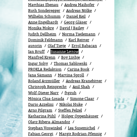
Matthias Ebenau
Andrea Maihofer
Ruth Sonderegger
Andreas Nölke
Wilhelm Schumm
Daniel Keil
Anne Engelhardt
Georg Gläser
Monika Mokre
David J Bailey
Judith Dellheim
Norma Tiedemann
Dominik Feldmann
Karl Reitter
autorin
Olaf Tietje
Errol Babacan
Ian Bruff
Susanne Lettow
Manfred Krenn
Boy Lüthje
Ingar Solty
Thomas Sablowski
PROKLA Redaktion
Carina Book
Jana Sämann
Martina Sproll
Roland Atzmüller
Andreas Kranebitter
Christoph Reinprecht
Anil Shah
Wolf-Dieter Narr
ftgzuh
Mònica Clua-Losada
Simone Claar
Dario Azzelini
Nikolai Huke
Arno Pilgram
Steffen Pelzel
Katharina Pühl
Holger Oppenhäuser
Olatz Ribera-Almandoz
Stephan Voswinkel
Lea Susemichel
Fabian Georgi
Margit Rodrian-Pfennig