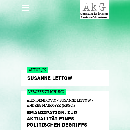
Jump to navigation
HAUPTMENÜ
Assoziation für kritische
Gesellschaftsforschung
AUTOR_IN
SUSANNE LETTOW
ALEX DEMIROVIĆ / SUSANNE LETTOW /
ANDREA MAIHOFER (HRSG.)
EMANZIPATION. ZUR
AKTUALITÄT EINES
POLITISCHEN BEGRIFFS