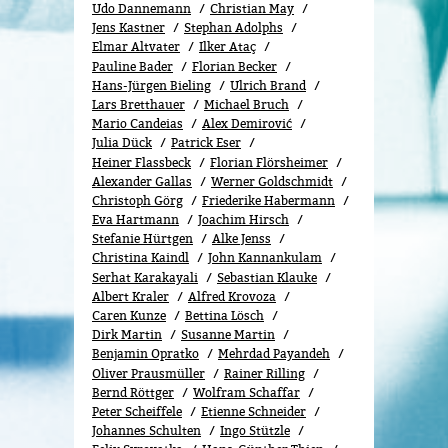
Udo Dannemann
Christian May
Jens Kastner
Stephan Adolphs
Elmar Altvater
Ilker Ataç
Pauline Bader
Florian Becker
Hans-Jürgen Bieling
Ulrich Brand
Lars Bretthauer
Michael Bruch
Mario Candeias
Alex Demirović
Julia Dück
Patrick Eser
Heiner Flassbeck
Florian Flörsheimer
Alexander Gallas
Werner Goldschmidt
Christoph Görg
Friederike Habermann
Eva Hartmann
Joachim Hirsch
Stefanie Hürtgen
Alke Jenss
Christina Kaindl
John Kannankulam
Serhat Karakayali
Sebastian Klauke
Albert Kraler
Alfred Krovoza
Caren Kunze
Bettina Lösch
Dirk Martin
Susanne Martin
Benjamin Opratko
Mehrdad Payandeh
Oliver Prausmüller
Rainer Rilling
Bernd Röttger
Wolfram Schaffar
Peter Scheiffele
Etienne Schneider
Johannes Schulten
Ingo Stützle