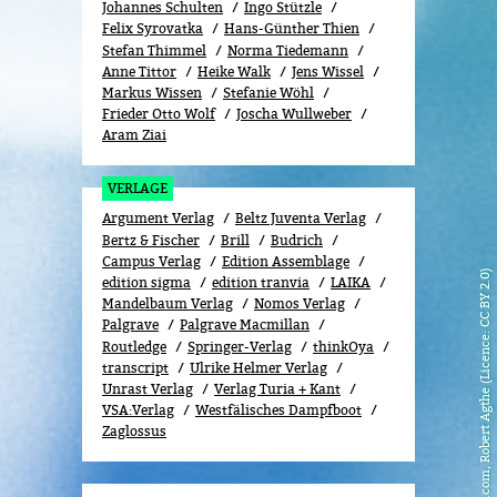
Johannes Schulten
Ingo Stützle
Felix Syrovatka
Hans-Günther Thien
Stefan Thimmel
Norma Tiedemann
Anne Tittor
Heike Walk
Jens Wissel
Markus Wissen
Stefanie Wöhl
Frieder Otto Wolf
Joscha Wullweber
Aram Ziai
VERLAGE
Argument Verlag
Beltz Juventa Verlag
Bertz & Fischer
Brill
Budrich
Campus Verlag
Edition Assemblage
flickr.com, Robert Agthe (Licence: CC BY 2.0)
edition sigma
edition tranvia
LAIKA
Mandelbaum Verlag
Nomos Verlag
Palgrave
Palgrave Macmillan
Routledge
Springer-Verlag
thinkOya
transcript
Ulrike Helmer Verlag
Unrast Verlag
Verlag Turia + Kant
VSA:Verlag
Westfälisches Dampfboot
Zaglossus