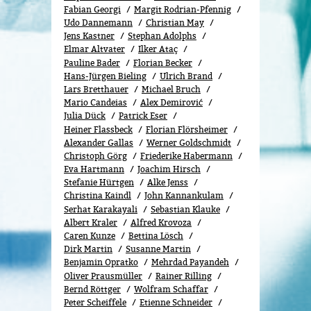
Fabian Georgi
Margit Rodrian-Pfennig
Udo Dannemann
Christian May
Jens Kastner
Stephan Adolphs
Elmar Altvater
Ilker Ataç
Pauline Bader
Florian Becker
Hans-Jürgen Bieling
Ulrich Brand
Lars Bretthauer
Michael Bruch
Mario Candeias
Alex Demirović
Julia Dück
Patrick Eser
Heiner Flassbeck
Florian Flörsheimer
Alexander Gallas
Werner Goldschmidt
Christoph Görg
Friederike Habermann
Eva Hartmann
Joachim Hirsch
Stefanie Hürtgen
Alke Jenss
Christina Kaindl
John Kannankulam
Serhat Karakayali
Sebastian Klauke
Albert Kraler
Alfred Krovoza
Caren Kunze
Bettina Lösch
Dirk Martin
Susanne Martin
Benjamin Opratko
Mehrdad Payandeh
Oliver Prausmüller
Rainer Rilling
Bernd Röttger
Wolfram Schaffar
Peter Scheiffele
Etienne Schneider