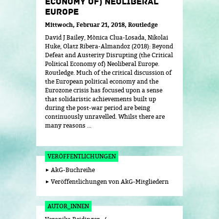
ECONOMY OF) NEOLIBERAL
EUROPE
Mittwoch, Februar 21, 2018
Routledge
David J Bailey, Mònica Clua-Losada, Nikolai
Huke, Olatz Ribera-Almandoz (2018): Beyond
Defeat and Austerity Disrupting (the Critical
Political Economy of) Neoliberal Europe.
Routledge. Much of the critical discussion of
the European political economy and the
Eurozone crisis has focused upon a sense
that solidaristic achievements built up
during the post-war period are being
continuously unravelled. Whilst there are
many reasons ...
VERÖFFENTLICHUNGEN
AkG-Buchreihe
Veröffentlichungen von AkG-Mitgliedern
AUTOR_INNEN