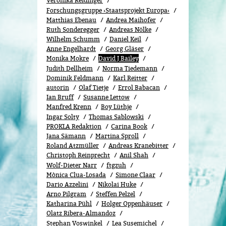
Veronika Reidinger
Forschungsgruppe ›Staatsprojekt Europa‹
Matthias Ebenau
Andrea Maihofer
Ruth Sonderegger
Andreas Nölke
Wilhelm Schumm
Daniel Keil
Anne Engelhardt
Georg Gläser
Monika Mokre
David J Bailey
Judith Dellheim
Norma Tiedemann
Dominik Feldmann
Karl Reitter
autorin
Olaf Tietje
Errol Babacan
Ian Bruff
Susanne Lettow
Manfred Krenn
Boy Lüthje
Ingar Solty
Thomas Sablowski
PROKLA Redaktion
Carina Book
Jana Sämann
Martina Sproll
Roland Atzmüller
Andreas Kranebitter
Christoph Reinprecht
Anil Shah
Wolf-Dieter Narr
ftgzuh
Mònica Clua-Losada
Simone Claar
Dario Azzelini
Nikolai Huke
Arno Pilgram
Steffen Pelzel
Katharina Pühl
Holger Oppenhäuser
Olatz Ribera-Almandoz
Stephan Voswinkel
Lea Susemichel