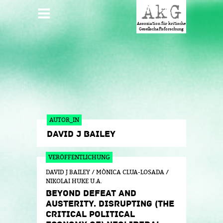
Jump to navigation
HAUPTMENÜ
Assoziation für kritische
Gesellschaftsforschung
AUTOR_IN
DAVID J BAILEY
DAVID J BAILEY / MÒNICA CLUA-LOSADA /
NIKOLAI HUKE U.A.
BEYOND DEFEAT AND
AUSTERITY. DISRUPTING (THE
CRITICAL POLITICAL