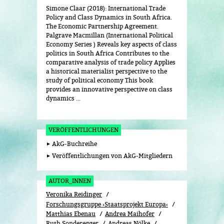
Simone Claar (2018): International Trade
Policy and Class Dynamics in South Africa.
The Economic Partnership Agreement.
Palgrave Macmillan (International Political
Economy Series ) Reveals key aspects of class
politics in South Africa Contributes to the
comparative analysis of trade policy Applies
a historical materialist perspective to the
study of political economy This book
provides an innovative perspective on class
dynamics ...
VERÖFFENTLICHUNGEN
AkG-Buchreihe
Veröffentlichungen von AkG-Mitgliedern
AUTOR_INNEN
Veronika Reidinger
Forschungsgruppe ›Staatsprojekt Europa‹
Matthias Ebenau
Andrea Maihofer
Ruth Sonderegger
Andreas Nölke