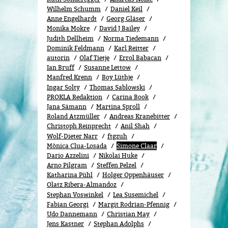
Wilhelm Schumm
Daniel Keil
Anne Engelhardt
Georg Gläser
Monika Mokre
David J Bailey
Judith Dellheim
Norma Tiedemann
Dominik Feldmann
Karl Reitter
autorin
Olaf Tietje
Errol Babacan
Ian Bruff
Susanne Lettow
Manfred Krenn
Boy Lüthje
Ingar Solty
Thomas Sablowski
PROKLA Redaktion
Carina Book
Jana Sämann
Martina Sproll
Roland Atzmüller
Andreas Kranebitter
Christoph Reinprecht
Anil Shah
Wolf-Dieter Narr
ftgzuh
Mònica Clua-Losada
Simone Claar
Dario Azzelini
Nikolai Huke
Arno Pilgram
Steffen Pelzel
Katharina Pühl
Holger Oppenhäuser
Olatz Ribera-Almandoz
Stephan Voswinkel
Lea Susemichel
Fabian Georgi
Margit Rodrian-Pfennig
Udo Dannemann
Christian May
Jens Kastner
Stephan Adolphs