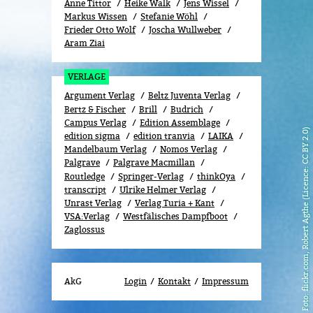
Anne Tittor
Heike Walk
Jens Wissel
Markus Wissen
Stefanie Wöhl
Frieder Otto Wolf
Joscha Wullweber
Aram Ziai
VERLAGE
Argument Verlag
Beltz Juventa Verlag
Bertz & Fischer
Brill
Budrich
Campus Verlag
Edition Assemblage
flickr.com, Robert Agthe (Licence: CC BY 2.0)
edition sigma
edition tranvia
LAIKA
Mandelbaum Verlag
Nomos Verlag
Palgrave
Palgrave Macmillan
Routledge
Springer-Verlag
thinkOya
transcript
Ulrike Helmer Verlag
Unrast Verlag
Verlag Turia + Kant
VSA:Verlag
Westfälisches Dampfboot
Zaglossus
AkG
Login
Kontakt
Impressum
Foto: