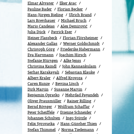
Elmar Altvater
Ilker Ataç
Pauline Bader
Florian Becker
Hans-Jürgen Bieling
Ulrich Brand
Lars Bretthauer
Michael Bruch
Mario Candeias
Alex Demirović
Julia Dück
Patrick Eser
Heiner Flassbeck
Florian Flörsheimer
Alexander Gallas
Werner Goldschmidt
Christoph Görg
Friederike Habermann
Eva Hartmann
Joachim Hirsch
Stefanie Hürtgen
Alke Jenss
Christina Kaindl
John Kannankulam
Serhat Karakayali
Sebastian Klauke
Albert Kraler
Alfred Krovoza
Caren Kunze
Bettina Lösch
Dirk Martin
Susanne Martin
Benjamin Opratko
Mehrdad Payandeh
Oliver Prausmüller
Rainer Rilling
Bernd Röttger
Wolfram Schaffar
Peter Scheiffele
Etienne Schneider
Johannes Schulten
Ingo Stützle
Felix Syrovatka
Hans-Günther Thien
Stefan Thimmel
Norma Tiedemann