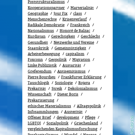
Poststrukturalismus
Kooperationspartner
Marterialität
Geographie
Jour Fix
class
Menschenrechte
Kri­sen­ver­lauf
Radikale Demokratie
Frankreich
Nationalismus
Honoré de Balzac
Kurdistan
Gerechtigkeit
Geschlecht
Gesundheit
Netzwerke und Vereine
Staatskritik
Gemeinnützigkeit
Arbeiterbewegung
capitalism
Foxconn
Geopolitik
Migra­tion
Linke Publizistik
Austarität
Greferendum
Antisemitismus
Pierre Bourdieu
Frankfurter Erklärung
Tauschlogik
Soziologie
Rojava
Prekarität
Streik
Dekolonialismus
Wissenschaft
Dieter Boris
Prekarisierung
ethischer Materialismus
Alltagspolitik
Infosammlungen
Austerität
Offener Brief
development
Pflege
LGBTQI
Sozialpolitik
Griechenland
vergleichenden Kapitalismusforschung
Postkapitalismus
Wandel
Newroz