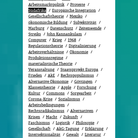
Arbeitsmarktpolitik
Proteste
Südafrika
Europäische Integration
Gesellschafstheorie
Mexiko
ökonomische Bildung
Subjektivität
Marburg
Datenschutz
Zeitenwende
Streiks
John Kannankulam
Computer
Krieg
1968
Regulationstheorie
Digitalisierung
Arbeitsverhältnisse
Ökonomie
Produktionsregime
materialistische Theorie
Veranstaltung
Staatsprojekt Europa
Frieden
AkE
Rechtspopulismus
Alternative Ökonomie
Göttingen
Klassentheorie
Apple
Forschung
Kultur
Commons
Sorgearbeit
Corona-Krise
Sozialismus
Arbeitsbedingungen
Rechtsradikalismus
Alternativen
Krisen
Macht
Zukunft
Faschismus
Logistik
Philosopie
Gesellschaft
AkG-Tagung
Erklärung
Intersektionalität
Gewalt
Literatur