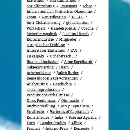
Etatismus
Maskulinismus
Sozialforschung
Transport
Lehre
Internationalen Politischen Ökonomie
Zoom
Gentrification
ATTAC
Anti-Globalisierung
globalization
Wirtschaft
Handelspolitik
Corona
Sicherheitspolitik
Joachim Hirsch
Kulturindustrie
Mitglieder
europäischer Frühling
Autoritärer Etatismus
FAQ
Fiskalpakt
Urheberrecht
financial inclusion
Anne Engelhardt
Subjektivierung
Islam
Arbeiterklasse
Judith Butler
Keine Blogbeiträge vorhanden
Ausbeutung
Geschichte
social reproduction
Produktionsverhältnisse
Nicos Poulantzas
Ohnmacht
Buchvorstellung
Dirty Capitalism
Strafrecht
Varieties of Capitalism
Kunsttheorie
India
Sabrina Apicella
Euro
Gender Studies
All­tag
Freiheit
Adorno-Preis
Konzepte