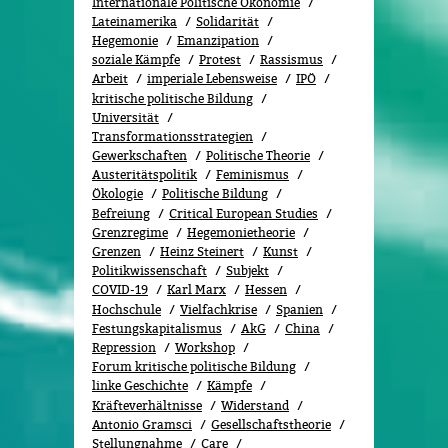
Internationale Politische Ökonomie
Lateinamerika
Solidarität
Hegemonie
Emanzipation
soziale Kämpfe
Protest
Rassismus
Arbeit
imperiale Lebensweise
IPÖ
kritische politische Bildung
Universität
Transformationsstrategien
Gewerkschaften
Politische Theorie
Austeritätspolitik
Feminismus
Ökolo­gie
Politische Bildung
Befreiung
Critical European Studies
Grenzregime
Hegemonietheorie
Grenzen
Heinz Steinert
Kunst
Politikwissenschaft
Subjekt
COVID-19
Karl Marx
Hessen
Hochschule
Vielfachkrise
Spanien
Festungskapitalismus
AkG
China
Repression
Workshop
Forum kritische politische Bildung
linke Geschichte
Kämpfe
Kräfteverhältnisse
Widerstand
Antonio Gramsci
Gesellschaftstheorie
Stellungnahme
Care