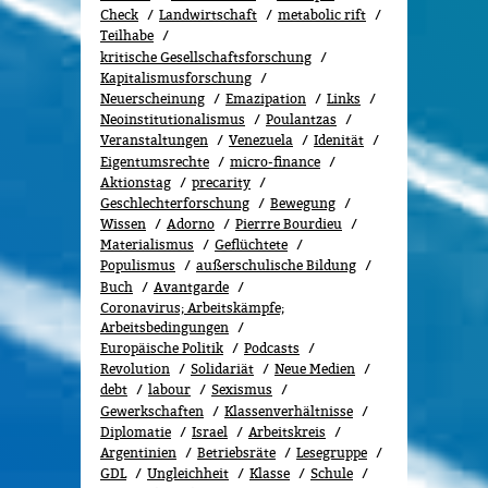
Check
Landwirtschaft
metabolic rift
Teilhabe
kritische Gesellschaftsforschung
Kapitalismusforschung
Neuerscheinung
Emazipation
Links
Neoinstitutionalismus
Poulantzas
Veranstaltungen
Venezuela
Idenität
Eigentumsrechte
micro-finance
Aktionstag
precarity
Geschlechterforschung
Bewe­gung
Wissen
Adorno
Pierrre Bourdieu
Materialismus
Geflüchtete
Populismus
außerschulische Bildung
Buch
Avantgarde
Coronavirus; Arbeitskämpfe;
Arbeitsbedingungen
Europäische Politik
Podcasts
Revolution
Solidariät
Neue Medien
debt
labour
Sexismus
Gewerk­schaf­ten
Klassenverhältnisse
Diplomatie
Israel
Arbeitskreis
Argentinien
Betriebsräte
Lesegruppe
GDL
Ungleichheit
Klasse
Schule