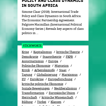
POLICY AND CLASS DYNAMICS
IN SOUTH AFRICA
Simone Claar (2018): International Trade
Policy and Class Dynamics in South Africa.
The Economic Partnership Agreement.
Palgrave Macmillan (International Political
Economy Series ) Reveals key aspects of class
politics in ...
STICHWORTE
Krise
Kapitalismus
kritische Theorie
Demokratie
Staatstheorie
FKPB
Autoritarismus
Europa
Politische Ökonomie
Migration
Kritik
Arbeitskämpfe
Staat
Tagung
Globalisierung
Marxismus
EU
Eurokrise
Europaforschung
kritische politische Ökonomie
Soziale Bewegungen
Neoliberalismus
Transformation
Europäische Union
Herrschaft
kritische Wissenschaft
Bildung
Türkei
Klassen