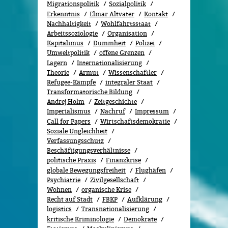
Migrationspolitik
Sozi­al­po­li­tik
Erkenntnis
Elmar Altvater
Kontakt
Nachhaltigkeit
Wohlfahrtsstaat
Arbeitssoziologie
Organisation
Kapitalimus
Dummheit
Polizei
Umweltpolitik
offene Grenzen
Lagern
Internationalisierung
Theorie
Armut
Wissenschaftler
Refugee-Kämpfe
integraler Staat
Transformatorische Bildung
Andrej Holm
Zeitgeschichte
Imperialismus
Nachruf
Impressum
Call for Papers
Wirtschaftsdemokratie
Soziale Ungleichheit
Verfassungsschutz
Beschäftigungsverhältnisse
politische Praxis
Finanzkrise
globale Bewegungsfreiheit
Flughäfen
Psychiatrie
Zivilgesellschaft
Wohnen
organische Krise
Recht auf Stadt
FBKP
Aufklärung
logistics
Transnationalisierung
kritische Kriminologie
Demokrate