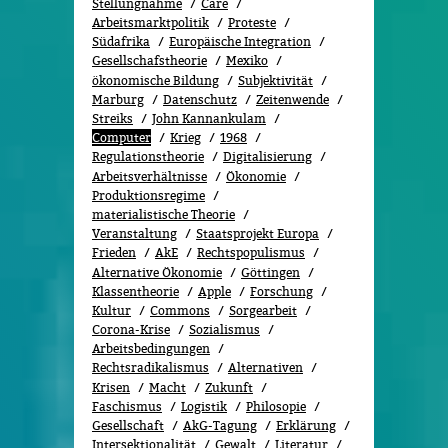
Stellungnahme
Care
Arbeitsmarktpolitik
Proteste
Südafrika
Europäische Integration
Gesellschafstheorie
Mexiko
ökonomische Bildung
Subjektivität
Marburg
Datenschutz
Zeitenwende
Streiks
John Kannankulam
Computer
Krieg
1968
Regulationstheorie
Digitalisierung
Arbeitsverhältnisse
Ökonomie
Produktionsregime
materialistische Theorie
Veranstaltung
Staatsprojekt Europa
Frieden
AkE
Rechtspopulismus
Alternative Ökonomie
Göttingen
Klassentheorie
Apple
Forschung
Kultur
Commons
Sorgearbeit
Corona-Krise
Sozialismus
Arbeitsbedingungen
Rechtsradikalismus
Alternativen
Krisen
Macht
Zukunft
Faschismus
Logistik
Philosopie
Gesellschaft
AkG-Tagung
Erklärung
Intersektionalität
Gewalt
Literatur