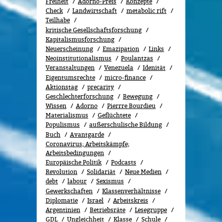
Freiheit
Adorno-Preis
Konzepte
Check
Landwirtschaft
metabolic rift
Teilhabe
kritische Gesellschaftsforschung
Kapitalismusforschung
Neuerscheinung
Emazipation
Links
Neoinstitutionalismus
Poulantzas
Veranstaltungen
Venezuela
Idenität
Eigentumsrechte
micro-finance
Aktionstag
precarity
Geschlechterforschung
Bewe­gung
Wissen
Adorno
Pierrre Bourdieu
Materialismus
Geflüchtete
Populismus
außerschulische Bildung
Buch
Avantgarde
Coronavirus; Arbeitskämpfe;
Arbeitsbedingungen
Europäische Politik
Podcasts
Revolution
Solidariät
Neue Medien
debt
labour
Sexismus
Gewerk­schaf­ten
Klassenverhältnisse
Diplomatie
Israel
Arbeitskreis
Argentinien
Betriebsräte
Lesegruppe
GDL
Ungleichheit
Klasse
Schule