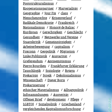
Poststrukturalismus
Kooperationspartner
Marterialität
Geographie
Jour Fix
class
Menschenrechte
Kri­sen­ver­lauf
Radikale Demokratie
Frankreich
Nationalismus
Honoré de Balzac
Kurdistan
Gerechtigkeit
Geschlecht
Gesundheit
Netzwerke und Vereine
Staatskritik
Gemeinnützigkeit
Arbeiterbewegung
capitalism
Foxconn
Geopolitik
Migra­tion
Linke Publizistik
Austarität
Greferendum
Antisemitismus
Pierre Bourdieu
Frankfurter Erklärung
Tauschlogik
Soziologie
Rojava
Prekarität
Streik
Dekolonialismus
Wissenschaft
Dieter Boris
Prekarisierung
ethischer Materialismus
Alltagspolitik
Infosammlungen
Austerität
Offener Brief
development
Pflege
LGBTQI
Sozialpolitik
Griechenland
vergleichenden Kapitalismusforschung