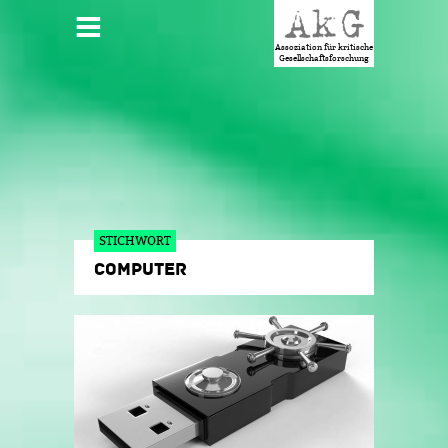
Jump to navigation
HAUPTMENÜ
Assoziation für kritische
Gesellschaftsforschung
STICHWORT
COMPUTER