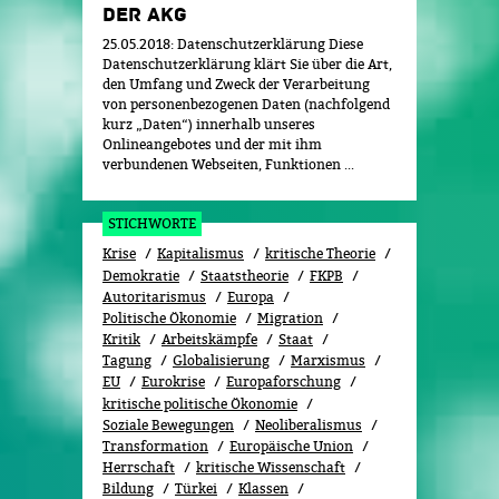
DER AKG
25.05.2018: Datenschutzerklärung Diese
Datenschutzerklärung klärt Sie über die Art,
den Umfang und Zweck der Verarbeitung
von personenbezogenen Daten (nachfolgend
kurz „Daten“) innerhalb unseres
Onlineangebotes und der mit ihm
verbundenen Webseiten, Funktionen ...
STICHWORTE
Krise
Kapitalismus
kritische Theorie
Demokratie
Staatstheorie
FKPB
Autoritarismus
Europa
Politische Ökonomie
Migration
Kritik
Arbeitskämpfe
Staat
Tagung
Globalisierung
Marxismus
EU
Eurokrise
Europaforschung
kritische politische Ökonomie
Soziale Bewegungen
Neoliberalismus
Transformation
Europäische Union
Herrschaft
kritische Wissenschaft
Bildung
Türkei
Klassen