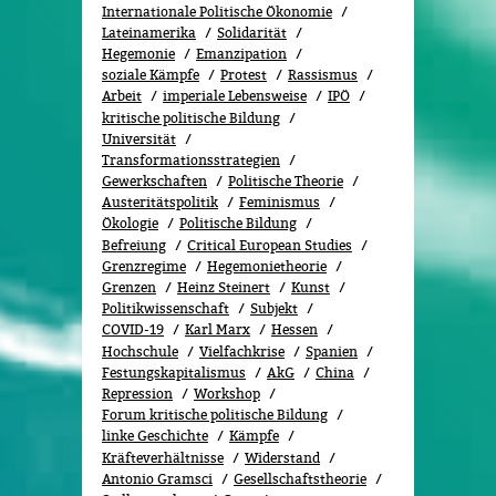
Internationale Politische Ökonomie
Lateinamerika
Solidarität
Hegemonie
Emanzipation
soziale Kämpfe
Protest
Rassismus
Arbeit
imperiale Lebensweise
IPÖ
kritische politische Bildung
Universität
Transformationsstrategien
Gewerkschaften
Politische Theorie
Austeritätspolitik
Feminismus
Ökolo­gie
Politische Bildung
Befreiung
Critical European Studies
Grenzregime
Hegemonietheorie
Grenzen
Heinz Steinert
Kunst
Politikwissenschaft
Subjekt
COVID-19
Karl Marx
Hessen
Hochschule
Vielfachkrise
Spanien
Festungskapitalismus
AkG
China
Repression
Workshop
Forum kritische politische Bildung
linke Geschichte
Kämpfe
Kräfteverhältnisse
Widerstand
Antonio Gramsci
Gesellschaftstheorie