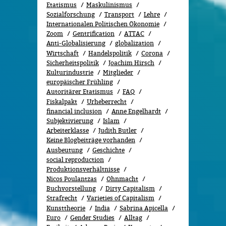
Etatismus
Maskulinismus
Sozialforschung
Transport
Lehre
Internationalen Politischen Ökonomie
Zoom
Gentrification
ATTAC
Anti-Globalisierung
globalization
Wirtschaft
Handelspolitik
Corona
Sicherheitspolitik
Joachim Hirsch
Kulturindustrie
Mitglieder
europäischer Frühling
Autoritärer Etatismus
FAQ
Fiskalpakt
Urheberrecht
financial inclusion
Anne Engelhardt
Subjektivierung
Islam
Arbeiterklasse
Judith Butler
Keine Blogbeiträge vorhanden
Ausbeutung
Geschichte
social reproduction
Produktionsverhältnisse
Nicos Poulantzas
Ohnmacht
Buchvorstellung
Dirty Capitalism
Strafrecht
Varieties of Capitalism
Kunsttheorie
India
Sabrina Apicella
Euro
Gender Studies
All­tag