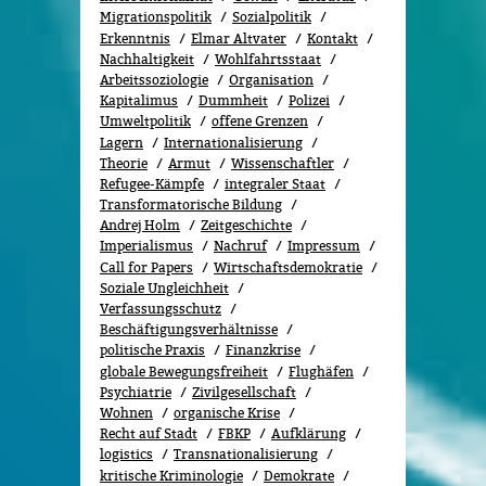
Migrationspolitik
Sozi­al­po­li­tik
Erkenntnis
Elmar Altvater
Kontakt
Nachhaltigkeit
Wohlfahrtsstaat
Arbeitssoziologie
Organisation
Kapitalimus
Dummheit
Polizei
Umweltpolitik
offene Grenzen
Lagern
Internationalisierung
Theorie
Armut
Wissenschaftler
Refugee-Kämpfe
integraler Staat
Transformatorische Bildung
Andrej Holm
Zeitgeschichte
Imperialismus
Nachruf
Impressum
Call for Papers
Wirtschaftsdemokratie
Soziale Ungleichheit
Verfassungsschutz
Beschäftigungsverhältnisse
politische Praxis
Finanzkrise
globale Bewegungsfreiheit
Flughäfen
Psychiatrie
Zivilgesellschaft
Wohnen
organische Krise
Recht auf Stadt
FBKP
Aufklärung
logistics
Transnationalisierung
kritische Kriminologie
Demokrate