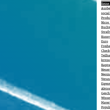
Keine
Ausbe
social
Produ
Nicos
Buchv
Straf
Kunst
Euro
Freihe
Check
Teilh
kriti
Kapit
Neuer
Neoin
Veran
Eigen
Aktio
Gesch
Wisse
Mater
Popul