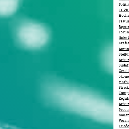
Polit
COVID
Hochs
Festu
Repre
Forum 
linke 
Kräft
Anton
Stell
Arbei
Südaf
Gesel
ökono
Marb
Streik
Comp
Regul
Arbei
Produ
materi
Veran
Fried