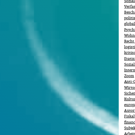
Sozial
Verfa
Besch
politi
globa
Psychi
Wohn
Recht 
logist
kritis
Etati
Sozia
Inter
Zoom
Anti-
Wirts
Sicher
Kultu
europ
Autor
Fiska
financ
Subje
Arbeit