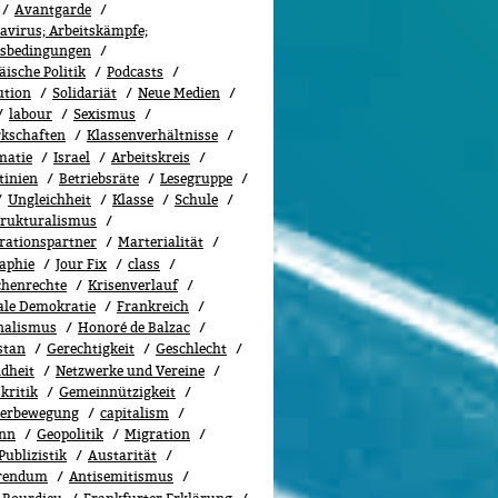
Avantgarde
avirus; Arbeitskämpfe;
tsbedingungen
ische Politik
Podcasts
ution
Solidariät
Neue Medien
labour
Sexismus
­schaf­ten
Klassenverhältnisse
matie
Israel
Arbeitskreis
tinien
Betriebsräte
Lesegruppe
Ungleichheit
Klasse
Schule
trukturalismus
rationspartner
Marterialität
aphie
Jour Fix
class
henrechte
Kri­sen­ver­lauf
ale Demokratie
Frankreich
nalismus
Honoré de Balzac
stan
Gerechtigkeit
Geschlecht
dheit
Netzwerke und Vereine
kritik
Gemeinnützigkeit
terbewegung
capitalism
nn
Geopolitik
Migra­tion
Publizistik
Austarität
rendum
Antisemitismus