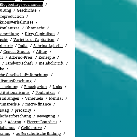
 Blogbeiträge vorhanden
utung
Geschichte
 reproduction
ktionsverhältnisse
 Poulantzas
Ohnmacht
orstellung
Dirty Capitalism
recht
Varieties of Capitalism
theorie
India
Sabrina Apicella
Gender Studies
All­tag
it
Adorno-Preis
Konzepte
Landwirtschaft
metabolic rift
abe
sche Gesellschaftsforschung
alismusforschung
scheinung
Emazipation
Links
stitutionalismus
Poulantzas
staltungen
Venezuela
Idenität
tumsrechte
micro-finance
nstag
precarity
lechterforschung
Bewe­gung
n
Adorno
Pierrre Bourdieu
ialismus
Geflüchtete
ismus
außerschulische Bildung