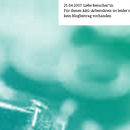
21.04.2017: Liebe Besucher*in.
Für diesen AkG-Arbeitskreis ist leider 
kein Blogbeitrag vorhanden.