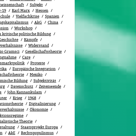
ikwissenschaft
Subjekt
-19
Karl Marx
Hessen
chule
Vielfachkrise
Spanien
ngskapitalismus
AkG
China
ssion
Workshop
kritische politische Bildung
Geschichte
Kämpfe
everhältnisse
Widerstand
io Gramsci
Gesellschaftstheorie
ungnahme
Care
tsmarktpolitik
Proteste
rika
Europäische Integration
lschafstheorie
Mexiko
mische Bildung
Subjektivität
urg
Datenschutz
Zeitenwende
s
John Kannankulam
uter
Krieg
1968
ationstheorie
Digitalisierung
tsverhältnisse
Ökonomie
ktionsregime
alistische Theorie
staltung
Staatsprojekt Europa
en
AkE
Rechtspopulismus