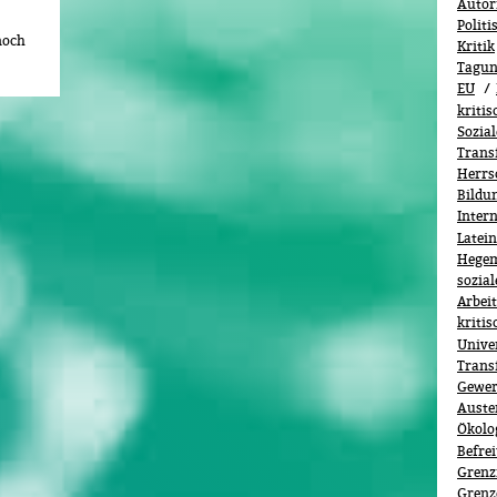
Autor
Polit
noch
Kritik
Tagu
EU
kriti
Sozia
Trans
Herrs
Bildu
Inter
Latei
Hege
sozia
Arbeit
kritis
Unive
Trans
Gewer
Auster
Ökolo­
Befre
Grenz
Grenz