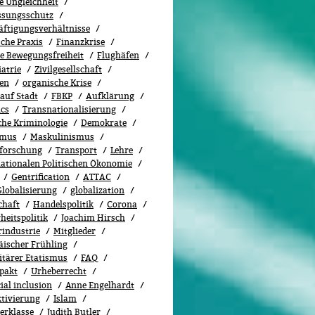
e Ungleichheit
ssungsschutz
äftigungsverhältnisse
sche Praxis
Finanzkrise
le Bewegungsfreiheit
Flughäfen
atrie
Zivilgesellschaft
en
organische Krise
auf Stadt
FBKP
Aufklärung
ics
Transnationalisierung
che Kriminologie
Demokrate
smus
Maskulinismus
lforschung
Transport
Lehre
nationalen Politischen Ökonomie
Gentrification
ATTAC
Globalisierung
globalization
chaft
Handelspolitik
Corona
heitspolitik
Joachim Hirsch
rindustrie
Mitglieder
äischer Frühling
itärer Etatismus
FAQ
lpakt
Urheberrecht
ial inclusion
Anne Engelhardt
ktivierung
Islam
erklasse
Judith Butler