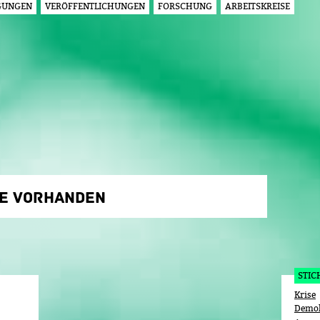
GUNGEN
VERÖFFENTLICHUNGEN
FORSCHUNG
ARBEITSKREISE
Jump to navigation
GE VORHANDEN
STI
Krise
Demok