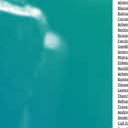
Alter
Klass
Kultu
Coron
Arbei
Recht
Krise
Fasch
Gesell
Inters
Migra
Erken
Nachh
Arbeit
Kapit
Umwel
Lager
Theor
Refug
Trans
Andre
Imper
Call f