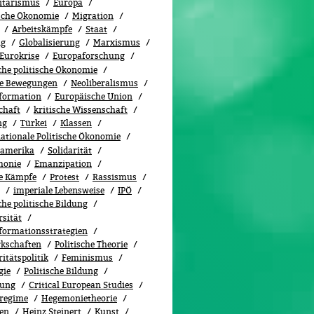
itarismus
Europa
ische Ökonomie
Migration
Arbeitskämpfe
Staat
ng
Globalisierung
Marxismus
Eurokrise
Europaforschung
sche politische Ökonomie
le Bewegungen
Neoliberalismus
formation
Europäische Union
chaft
kritische Wissenschaft
ng
Türkei
Klassen
nationale Politische Ökonomie
namerika
Solidarität
monie
Emanzipation
le Kämpfe
Protest
Rassismus
imperiale Lebensweise
IPÖ
che politische Bildung
rsität
formationsstrategien
kschaften
Politische Theorie
itätspolitik
Feminismus
gie
Politische Bildung
iung
Critical European Studies
regime
Hegemonietheorie
en
Heinz Steinert
Kunst