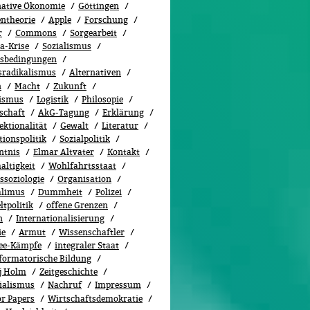
native Ökonomie
Göttingen
entheorie
Apple
Forschung
r
Commons
Sorgearbeit
a-Krise
Sozialismus
tsbedingungen
sradikalismus
Alternativen
n
Macht
Zukunft
ismus
Logistik
Philosopie
schaft
AkG-Tagung
Erklärung
ektionalität
Gewalt
Literatur
tionspolitik
Sozi­al­po­li­tik
ntnis
Elmar Altvater
Kontakt
altigkeit
Wohlfahrtsstaat
ssoziologie
Organisation
alimus
Dummheit
Polizei
tpolitik
offene Grenzen
n
Internationalisierung
ie
Armut
Wissenschaftler
ee-Kämpfe
integraler Staat
formatorische Bildung
j Holm
Zeitgeschichte
ialismus
Nachruf
Impressum
or Papers
Wirtschaftsdemokratie