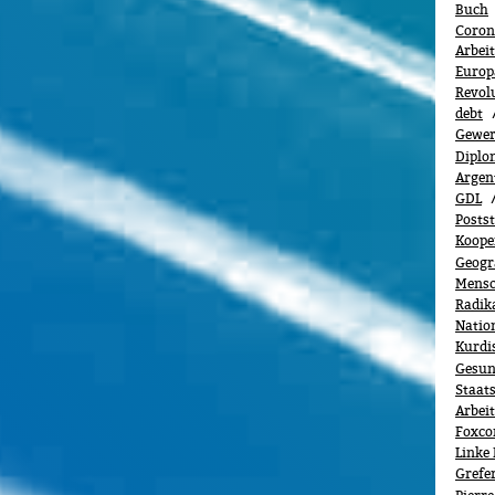
Buch
Coron
Arbei
Europä
Revol
debt
Gewerk
Diplo
Argen
GDL
Posts
Koope
Geogr
Mensc
Radik
Natio
Kurdi
Gesun
Staats
Arbei
Foxco
Linke 
Grefe