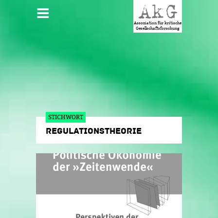
Jump to navigation
HAUPTMENÜ
Assoziation für kritische
Gesellschaftsforschung
STICHWORT
REGULATIONSTHEORIE