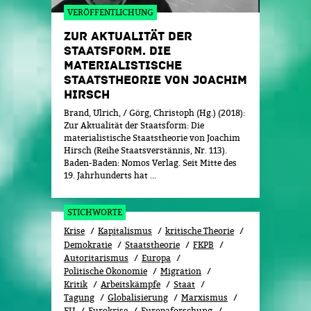
VERÖFFENTLICHUNG
ZUR AKTUALITÄT DER
STAATSFORM. DIE
MATERIALISTISCHE
STAATSTHEORIE VON JOACHIM
HIRSCH
Brand, Ulrich, / Görg, Christoph (Hg.) (2018):
Zur Aktualität der Staatsform: Die
materialistische Staatstheorie von Joachim
Hirsch (Reihe Staatsverstännis, Nr. 113).
Baden-Baden: Nomos Verlag. Seit Mitte des
19. Jahrhunderts hat ...
STICHWORTE
Krise
Kapitalismus
kritische Theorie
Demokratie
Staatstheorie
FKPB
Autoritarismus
Europa
Politische Ökonomie
Migration
Kritik
Arbeitskämpfe
Staat
Tagung
Globalisierung
Marxismus
EU
Eurokrise
Europaforschung