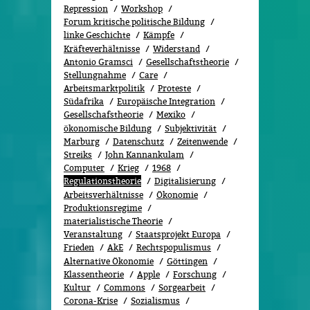
Repression
Workshop
Forum kritische politische Bildung
linke Geschichte
Kämpfe
Kräfteverhältnisse
Widerstand
Antonio Gramsci
Gesellschaftstheorie
Stellungnahme
Care
Arbeitsmarktpolitik
Proteste
Südafrika
Europäische Integration
Gesellschafstheorie
Mexiko
ökonomische Bildung
Subjektivität
Marburg
Datenschutz
Zeitenwende
Streiks
John Kannankulam
Computer
Krieg
1968
Regulationstheorie
Digitalisierung
Arbeitsverhältnisse
Ökonomie
Produktionsregime
materialistische Theorie
Veranstaltung
Staatsprojekt Europa
Frieden
AkE
Rechtspopulismus
Alternative Ökonomie
Göttingen
Klassentheorie
Apple
Forschung
Kultur
Commons
Sorgearbeit
Corona-Krise
Sozialismus