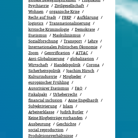
Psychiatrie
Zivilgesellschaft
Wohnen
organische Krise
Recht auf Stadt
FBKP
Aufklärung
logistics
Transnationalisierung
kritische Kriminologie
Demokrate
Etatismus
Maskulinismus
Sozialforschung
Transport
Lehre
Internationalen Politischen Ökonomie
Zoom
Gentrification
ATTAC
Anti-Globalisierung
globalization
Wirtschaft
Handelspolitik
Corona
Sicherheitspolitik
Joachim Hirsch
Kulturindustrie
Mitglieder
europäischer Frühling
Autoritärer Etatismus
FAQ
Fiskalpakt
Urheberrecht
financial inclusion
Anne Engelhardt
Subjektivierung
Islam
Arbeiterklasse
Judith Butler
Keine Blogbeiträge vorhanden
Ausbeutung
Geschichte
social reproduction
Produktionsverhältnisse