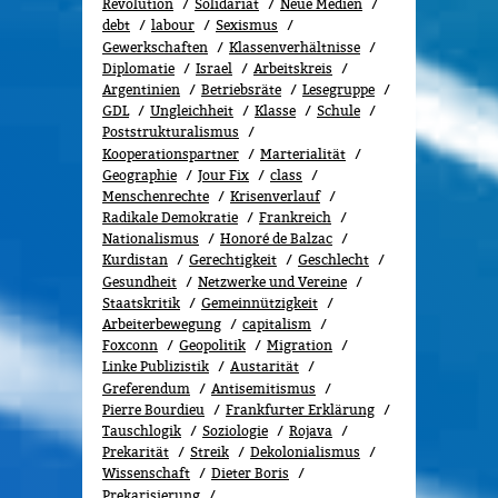
Revolution
Solidariät
Neue Medien
debt
labour
Sexismus
Gewerk­schaf­ten
Klassenverhältnisse
Diplomatie
Israel
Arbeitskreis
Argentinien
Betriebsräte
Lesegruppe
GDL
Ungleichheit
Klasse
Schule
Poststrukturalismus
Kooperationspartner
Marterialität
Geographie
Jour Fix
class
Menschenrechte
Kri­sen­ver­lauf
Radikale Demokratie
Frankreich
Nationalismus
Honoré de Balzac
Kurdistan
Gerechtigkeit
Geschlecht
Gesundheit
Netzwerke und Vereine
Staatskritik
Gemeinnützigkeit
Arbeiterbewegung
capitalism
Foxconn
Geopolitik
Migra­tion
Linke Publizistik
Austarität
Greferendum
Antisemitismus
Pierre Bourdieu
Frankfurter Erklärung
Tauschlogik
Soziologie
Rojava
Prekarität
Streik
Dekolonialismus
Wissenschaft
Dieter Boris
Prekarisierung