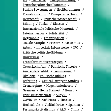
kritische politische Ökonomie
Soziale Bewegungen
Neoliberalismus
Transformation
Europäische Union
Herrschaft
kritische Wissenschaft
Bildung
Türkei
Klassen
Internationale Politische Ökonomie
Lateinamerika
Solidarität
Hegemonie
Emanzipation
soziale Kämpfe
Protest
Rassismus
Arbeit
imperiale Lebensweise
IPÖ
kritische politische Bildung
Universität
Transformationsstrategien
Gewerkschaften
Politische Theorie
Austeritätspolitik
Feminismus
Ökolo­gie
Politische Bildung
Befreiung
Critical European Studies
Grenzregime
Hegemonietheorie
Grenzen
Heinz Steinert
Kunst
Politikwissenschaft
Subjekt
COVID-19
Karl Marx
Hessen
Hochschule
Vielfachkrise
Spanien
Festungskapitalismus
AkG
China