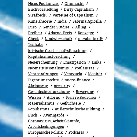
Nicos Poulantzas
Ohnmacht
Buchvorstellung
Dirty Capitalism
Strafrecht
Varieties of Capitalism
Kunsttheorie
India
Sabrina Apicella
Euro
Gender Studies
All­tag
Freiheit
Adorno-Preis
Konzepte
Check
Landwirtschaft
metabolic rift
Teilhabe
kritische Gesellschaftsforschung
Kapitalismusforschung
Neuerscheinung
Emazipation
Links
Neoinstitutionalismus
Poulantzas
Veranstaltungen
Venezuela
Idenität
Eigentumsrechte
micro-finance
Aktionstag
precarity
Geschlechterforschung
Bewe­gung
Wissen
Adorno
Pierrre Bourdieu
Materialismus
Geflüchtete
Populismus
außerschulische Bildung
Buch
Avantgarde
Coronavirus; Arbeitskämpfe;
Arbeitsbedingungen
Europäische Politik
Podcasts