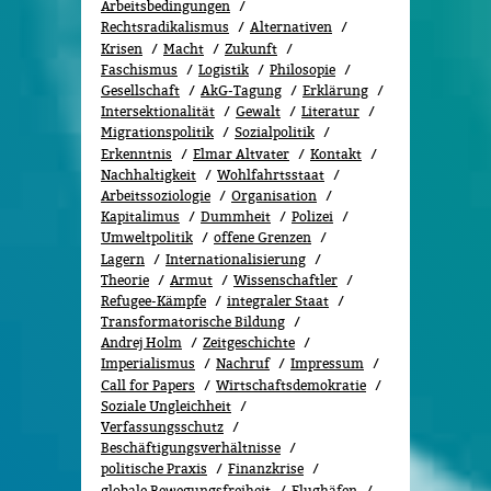
Arbeitsbedingungen
Rechtsradikalismus
Alternativen
Krisen
Macht
Zukunft
Faschismus
Logistik
Philosopie
Gesellschaft
AkG-Tagung
Erklärung
Intersektionalität
Gewalt
Literatur
Migrationspolitik
Sozi­al­po­li­tik
Erkenntnis
Elmar Altvater
Kontakt
Nachhaltigkeit
Wohlfahrtsstaat
Arbeitssoziologie
Organisation
Kapitalimus
Dummheit
Polizei
Umweltpolitik
offene Grenzen
Lagern
Internationalisierung
Theorie
Armut
Wissenschaftler
Refugee-Kämpfe
integraler Staat
Transformatorische Bildung
Andrej Holm
Zeitgeschichte
Imperialismus
Nachruf
Impressum
Call for Papers
Wirtschaftsdemokratie
Soziale Ungleichheit
Verfassungsschutz
Beschäftigungsverhältnisse
politische Praxis
Finanzkrise
globale Bewegungsfreiheit
Flughäfen