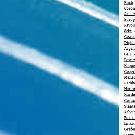
Buch
Coron
Arbei
Europä
Revol
debt
Gewerk
Diplo
Argen
GDL
Posts
Koope
Geogr
Mensc
Radik
Natio
Kurdi
Gesun
Staats
Arbei
Foxco
Linke 
Grefe