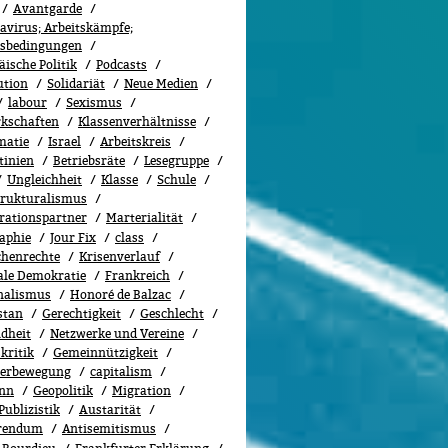
Avantgarde
avirus; Arbeitskämpfe;
tsbedingungen
ische Politik
Podcasts
ution
Solidariät
Neue Medien
labour
Sexismus
­schaf­ten
Klassenverhältnisse
matie
Israel
Arbeitskreis
tinien
Betriebsräte
Lesegruppe
Ungleichheit
Klasse
Schule
trukturalismus
rationspartner
Marterialität
aphie
Jour Fix
class
henrechte
Kri­sen­ver­lauf
ale Demokratie
Frankreich
nalismus
Honoré de Balzac
stan
Gerechtigkeit
Geschlecht
dheit
Netzwerke und Vereine
kritik
Gemeinnützigkeit
terbewegung
capitalism
nn
Geopolitik
Migra­tion
Publizistik
Austarität
rendum
Antisemitismus