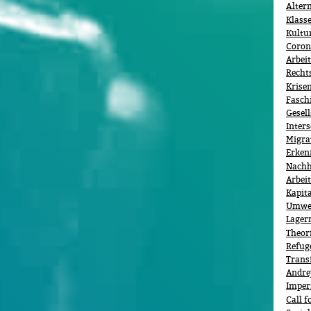
Alter
Klass
Kultu
Coron
Arbei
Recht
Krise
Fasch
Gesell
Inters
Migra
Erken
Nachh
Arbeit
Kapit
Umwel
Lager
Theor
Refug
Trans
Andre
Imper
Call f