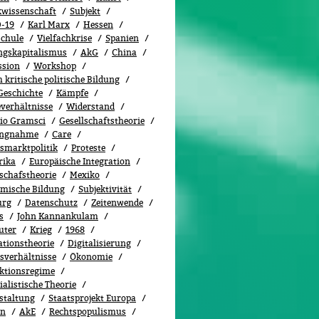
ikwissenschaft
Subjekt
-19
Karl Marx
Hessen
chule
Vielfachkrise
Spanien
ngskapitalismus
AkG
China
ssion
Workshop
kritische politische Bildung
Geschichte
Kämpfe
everhältnisse
Widerstand
io Gramsci
Gesellschaftstheorie
ungnahme
Care
tsmarktpolitik
Proteste
rika
Europäische Integration
lschafstheorie
Mexiko
mische Bildung
Subjektivität
urg
Datenschutz
Zeitenwende
s
John Kannankulam
uter
Krieg
1968
ationstheorie
Digitalisierung
tsverhältnisse
Ökonomie
ktionsregime
alistische Theorie
staltung
Staatsprojekt Europa
en
AkE
Rechtspopulismus