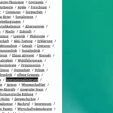
native Ökonomie
Göttingen
entheorie
Apple
Forschung
r
Commons
Sorgearbeit
a-Krise
Sozialismus
tsbedingungen
sradikalismus
Alternativen
n
Macht
Zukunft
ismus
Logistik
Philosopie
schaft
AkG-Tagung
Erklärung
ektionalität
Gewalt
Literatur
tionspolitik
Sozi­al­po­li­tik
ntnis
Elmar Altvater
Kontakt
altigkeit
Wohlfahrtsstaat
ssoziologie
Organisation
alimus
Dummheit
Polizei
tpolitik
offene Grenzen
n
Internationalisierung
ie
Armut
Wissenschaftler
ee-Kämpfe
integraler Staat
formatorische Bildung
j Holm
Zeitgeschichte
ialismus
Nachruf
Impressum
or Papers
Wirtschaftsdemokratie