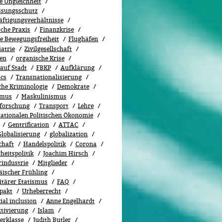
e Ungleichheit
ssungsschutz
äftigungsverhältnisse
sche Praxis
Finanzkrise
le Bewegungsfreiheit
Flughäfen
atrie
Zivilgesellschaft
en
organische Krise
auf Stadt
FBKP
Aufklärung
ics
Transnationalisierung
che Kriminologie
Demokrate
smus
Maskulinismus
lforschung
Transport
Lehre
nationalen Politischen Ökonomie
Gentrification
ATTAC
Globalisierung
globalization
chaft
Handelspolitik
Corona
heitspolitik
Joachim Hirsch
rindustrie
Mitglieder
äischer Frühling
itärer Etatismus
FAQ
lpakt
Urheberrecht
ial inclusion
Anne Engelhardt
ktivierung
Islam
erklasse
Judith Butler