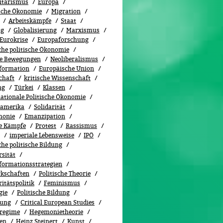
itarismus
Europa
ische Ökonomie
Migration
Arbeitskämpfe
Staat
ng
Globalisierung
Marxismus
Eurokrise
Europaforschung
sche politische Ökonomie
le Bewegungen
Neoliberalismus
formation
Europäische Union
chaft
kritische Wissenschaft
ng
Türkei
Klassen
nationale Politische Ökonomie
namerika
Solidarität
monie
Emanzipation
le Kämpfe
Protest
Rassismus
imperiale Lebensweise
IPÖ
che politische Bildung
rsität
formationsstrategien
kschaften
Politische Theorie
itätspolitik
Feminismus
gie
Politische Bildung
iung
Critical European Studies
regime
Hegemonietheorie
en
Heinz Steinert
Kunst