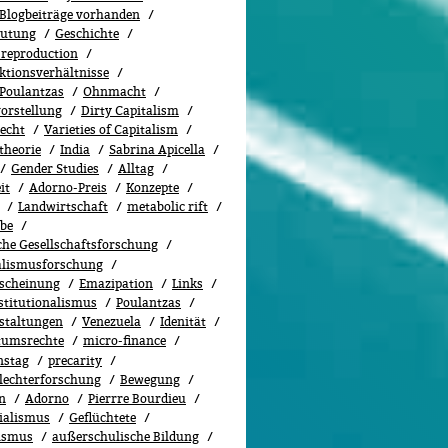
 Blogbeiträge vorhanden
utung
Geschichte
 reproduction
ktionsverhältnisse
 Poulantzas
Ohnmacht
orstellung
Dirty Capitalism
recht
Varieties of Capitalism
theorie
India
Sabrina Apicella
Gender Studies
All­tag
it
Adorno-Preis
Konzepte
Landwirtschaft
metabolic rift
abe
sche Gesellschaftsforschung
alismusforschung
scheinung
Emazipation
Links
stitutionalismus
Poulantzas
staltungen
Venezuela
Idenität
tumsrechte
micro-finance
nstag
precarity
lechterforschung
Bewe­gung
n
Adorno
Pierrre Bourdieu
ialismus
Geflüchtete
ismus
außerschulische Bildung