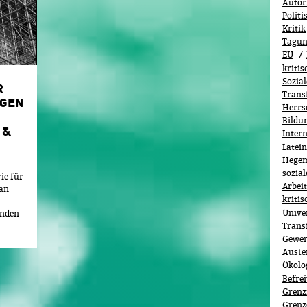
Autor
Polit
Kritik
Tagu
EU
kriti
Sozia
R
Trans
GEN
Herrs
Bildu
 &
Inter
Latei
Hege
sozia
ie für
Arbeit
 an
kritis
Unive
anden
Trans
Gewer
Auster
Ökolo­
Befre
Grenz
Grenz