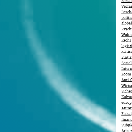
Sozial
Verfa
Besch
politi
globa
Psychi
Wohn
Recht 
logist
kritis
Etati
Sozia
Inter
Zoom
Anti-
Wirts
Sicher
Kultu
europ
Autor
Fiska
financ
Subje
Arbeit