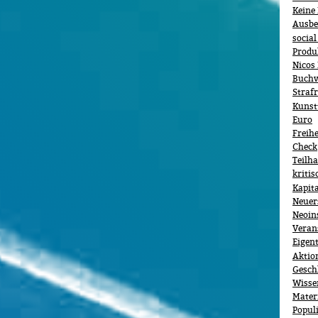
Keine
Ausbe
social
Produ
Nicos
Buchv
Straf
Kunst
Euro
Freihe
Check
Teilh
kriti
Kapit
Neuer
Neoin
Veran
Eigen
Aktio
Gesch
Wisse
Mater
Popul