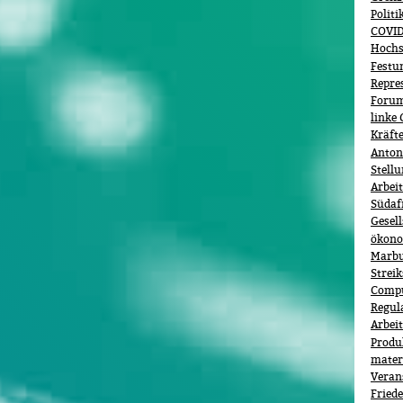
Polit
COVID
Hochs
Festu
Repre
Forum 
linke 
Kräft
Anton
Stell
Arbei
Südaf
Gesel
ökono
Marb
Streik
Comp
Regul
Arbei
Produ
materi
Veran
Fried