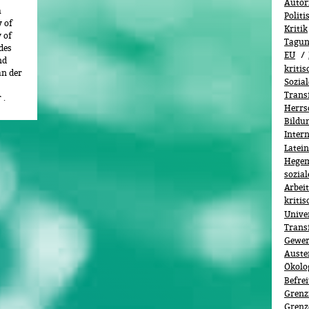
Autor
m
Polit
 of
Kritik
 of
Tagu
des
EU
nd
kriti
an der
Sozia
Trans
 .
Herrs
Bildu
Inter
Latei
Hege
sozia
Arbeit
kritis
Unive
Trans
Gewer
Auster
Ökolo­
Befre
Grenz
Grenz