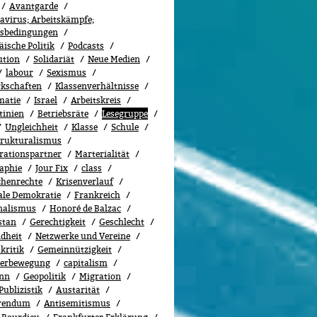
Avantgarde
avirus; Arbeitskämpfe;
tsbedingungen
ische Politik
Podcasts
ution
Solidariät
Neue Medien
labour
Sexismus
­schaf­ten
Klassenverhältnisse
matie
Israel
Arbeitskreis
tinien
Betriebsräte
Lesegruppe
Ungleichheit
Klasse
Schule
trukturalismus
rationspartner
Marterialität
aphie
Jour Fix
class
henrechte
Kri­sen­ver­lauf
ale Demokratie
Frankreich
nalismus
Honoré de Balzac
stan
Gerechtigkeit
Geschlecht
dheit
Netzwerke und Vereine
kritik
Gemeinnützigkeit
terbewegung
capitalism
nn
Geopolitik
Migra­tion
Publizistik
Austarität
rendum
Antisemitismus