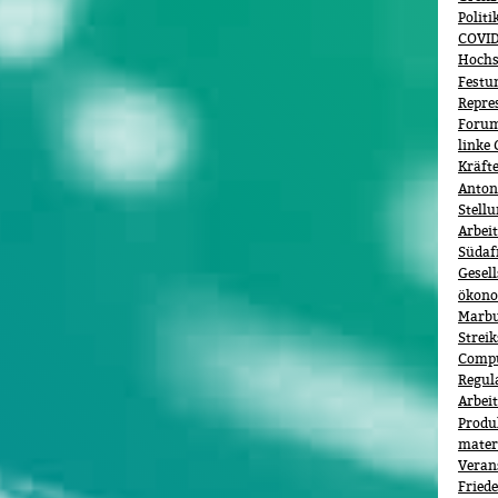
Polit
COVID
Hochs
Festu
Repre
Forum 
linke 
Kräft
Anton
Stell
Arbei
Südaf
Gesel
ökono
Marb
Streik
Comp
Regul
Arbei
Produ
materi
Veran
Fried