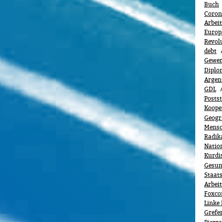
Buch
Coron
Arbei
Europä
Revol
debt
Gewerk
Diplo
Argen
GDL
Posts
Koope
Geogr
Mensc
Radik
Natio
Kurdi
Gesun
Staats
Arbei
Foxco
Linke 
Grefe