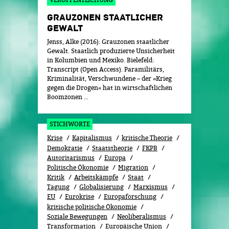
GRAUZONEN STAATLICHER
GEWALT
Jenss, Alke (2016): Grauzonen staatlicher
Gewalt. Staatlich produzierte Unsicherheit
in Kolumbien und Mexiko. Bielefeld:
Transcript (Open Access). Paramilitärs,
Kriminalität, Verschwundene – der »Krieg
gegen die Drogen« hat in wirtschaftlichen
Boomzonen ...
STICHWORTE
Krise
Kapitalismus
kritische Theorie
Demokratie
Staatstheorie
FKPB
Autoritarismus
Europa
Politische Ökonomie
Migration
Kritik
Arbeitskämpfe
Staat
Tagung
Globalisierung
Marxismus
EU
Eurokrise
Europaforschung
kritische politische Ökonomie
Soziale Bewegungen
Neoliberalismus
Transformation
Europäische Union