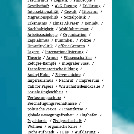
Faschismus
Logistik
Philosopie
Gesellschaft
AkG-Tagung
Erklärung
Intersektionalität
Gewalt
Literatur
Migrationspolitik
Sozi­al­po­li­tik
Erkenntnis
Elmar Altvater
Kontakt
Nachhaltigkeit
Wohlfahrtsstaat
Arbeitssoziologie
Organisation
Kapitalimus
Dummheit
Polizei
Umweltpolitik
offene Grenzen
Lagern
Internationalisierung
Theorie
Armut
Wissenschaftler
Refugee-Kämpfe
integraler Staat
Transformatorische Bildung
Andrej Holm
Zeitgeschichte
Imperialismus
Nachruf
Impressum
Call for Papers
Wirtschaftsdemokratie
Soziale Ungleichheit
Verfassungsschutz
Beschäftigungsverhältnisse
politische Praxis
Finanzkrise
globale Bewegungsfreiheit
Flughäfen
Psychiatrie
Zivilgesellschaft
Wohnen
organische Krise
Recht auf Stadt
FBKP
Aufklärung