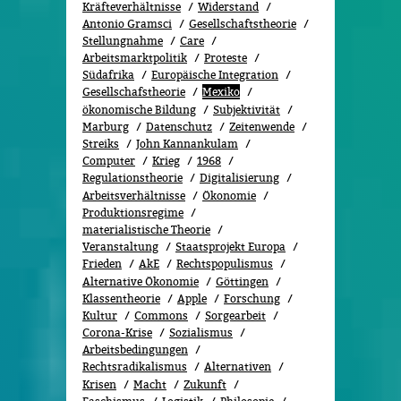
Kräfteverhältnisse
Widerstand
Antonio Gramsci
Gesellschaftstheorie
Stellungnahme
Care
Arbeitsmarktpolitik
Proteste
Südafrika
Europäische Integration
Gesellschafstheorie
Mexiko
ökonomische Bildung
Subjektivität
Marburg
Datenschutz
Zeitenwende
Streiks
John Kannankulam
Computer
Krieg
1968
Regulationstheorie
Digitalisierung
Arbeitsverhältnisse
Ökonomie
Produktionsregime
materialistische Theorie
Veranstaltung
Staatsprojekt Europa
Frieden
AkE
Rechtspopulismus
Alternative Ökonomie
Göttingen
Klassentheorie
Apple
Forschung
Kultur
Commons
Sorgearbeit
Corona-Krise
Sozialismus
Arbeitsbedingungen
Rechtsradikalismus
Alternativen
Krisen
Macht
Zukunft