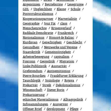
Argentinien
Betriebsräte
Lesegruppe
GDL
Ungleichheit
Klasse
Schule
Poststrukturalismus
Kooperationspartner
Marterialität
Geographie
Jour Fix
class
Menschenrechte
Kri­sen­ver­lauf
Radikale Demokratie
Frankreich
Nationalismus
Honoré de Balzac
Kurdistan
Gerechtigkeit
Geschlecht
Gesundheit
Netzwerke und Vereine
Staatskritik
Gemeinnützigkeit
Arbeiterbewegung
capitalism
Foxconn
Geopolitik
Migra­tion
Linke Publizistik
Austarität
Greferendum
Antisemitismus
Pierre Bourdieu
Frankfurter Erklärung
Tauschlogik
Soziologie
Rojava
Prekarität
Streik
Dekolonialismus
Wissenschaft
Dieter Boris
Prekarisierung
ethischer Materialismus
Alltagspolitik
Infosammlungen
Austerität
Offener Brief
development
Pflege