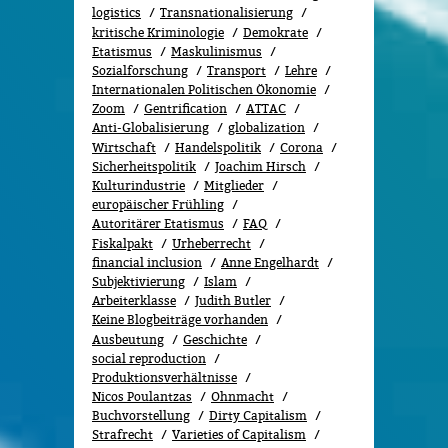
logistics
Transnationalisierung
kritische Kriminologie
Demokrate
Etatismus
Maskulinismus
Sozialforschung
Transport
Lehre
Internationalen Politischen Ökonomie
Zoom
Gentrification
ATTAC
Anti-Globalisierung
globalization
Wirtschaft
Handelspolitik
Corona
Sicherheitspolitik
Joachim Hirsch
Kulturindustrie
Mitglieder
europäischer Frühling
Autoritärer Etatismus
FAQ
Fiskalpakt
Urheberrecht
financial inclusion
Anne Engelhardt
Subjektivierung
Islam
Arbeiterklasse
Judith Butler
Keine Blogbeiträge vorhanden
Ausbeutung
Geschichte
social reproduction
Produktionsverhältnisse
Nicos Poulantzas
Ohnmacht
Buchvorstellung
Dirty Capitalism
Strafrecht
Varieties of Capitalism