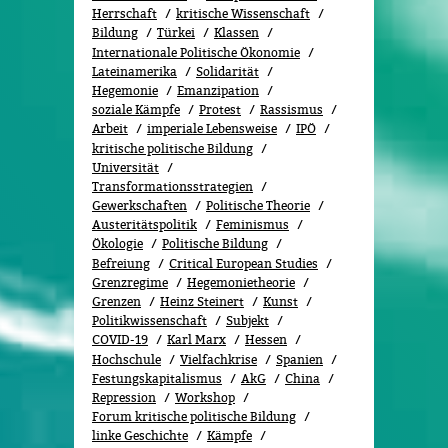
Herrschaft
kritische Wissenschaft
Bildung
Türkei
Klassen
Internationale Politische Ökonomie
Lateinamerika
Solidarität
Hegemonie
Emanzipation
soziale Kämpfe
Protest
Rassismus
Arbeit
imperiale Lebensweise
IPÖ
kritische politische Bildung
Universität
Transformationsstrategien
Gewerkschaften
Politische Theorie
Austeritätspolitik
Feminismus
Ökolo­gie
Politische Bildung
Befreiung
Critical European Studies
Grenzregime
Hegemonietheorie
Grenzen
Heinz Steinert
Kunst
Politikwissenschaft
Subjekt
COVID-19
Karl Marx
Hessen
Hochschule
Vielfachkrise
Spanien
Festungskapitalismus
AkG
China
Repression
Workshop
Forum kritische politische Bildung
linke Geschichte
Kämpfe