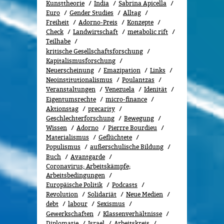
Kunsttheorie
India
Sabrina Apicella
Euro
Gender Studies
All­tag
Freiheit
Adorno-Preis
Konzepte
Check
Landwirtschaft
metabolic rift
Teilhabe
kritische Gesellschaftsforschung
Kapitalismusforschung
Neuerscheinung
Emazipation
Links
Neoinstitutionalismus
Poulantzas
Veranstaltungen
Venezuela
Idenität
Eigentumsrechte
micro-finance
Aktionstag
precarity
Geschlechterforschung
Bewe­gung
Wissen
Adorno
Pierrre Bourdieu
Materialismus
Geflüchtete
Populismus
außerschulische Bildung
Buch
Avantgarde
Coronavirus; Arbeitskämpfe;
Arbeitsbedingungen
Europäische Politik
Podcasts
Revolution
Solidariät
Neue Medien
debt
labour
Sexismus
Gewerk­schaf­ten
Klassenverhältnisse
Diplomatie
Israel
Arbeitskreis