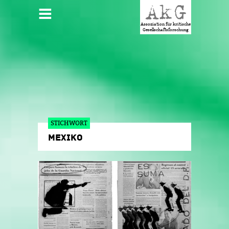
Jump to navigation
HAUPTMENÜ
Assoziation für kritische
Gesellschaftsforschung
STICHWORT
MEXIKO