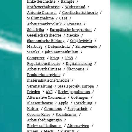
linke Geschichte
Kämpfe
Kräfteverhältnisse
Widerstand
Antonio Gramsci
Gesellschaftstheorie
Stellungnahme
Care
Arbeitsmarktpolitik
Proteste
Südafrika
Europäische Integration
Gesellschafstheorie
Mexiko
ökonomische Bildung
Subjektivität
Marburg
Datenschutz
Zeitenwende
Streiks
John Kannankulam
Computer
Krieg
1968
Regulationstheorie
Digitalisierung
Arbeitsverhältnisse
Ökonomie
Produktionsregime
materialistische Theorie
Veranstaltung
Staatsprojekt Europa
Frieden
AkE
Rechtspopulismus
Alternative Ökonomie
Göttingen
Klassentheorie
Apple
Forschung
Kultur
Commons
Sorgearbeit
Corona-Krise
Sozialismus
Arbeitsbedingungen
Rechtsradikalismus
Alternativen
Krisen
Macht
Zukunft