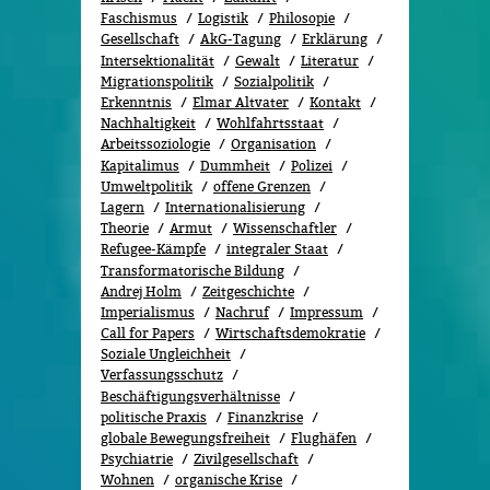
Faschismus
Logistik
Philosopie
Gesellschaft
AkG-Tagung
Erklärung
Intersektionalität
Gewalt
Literatur
Migrationspolitik
Sozi­al­po­li­tik
Erkenntnis
Elmar Altvater
Kontakt
Nachhaltigkeit
Wohlfahrtsstaat
Arbeitssoziologie
Organisation
Kapitalimus
Dummheit
Polizei
Umweltpolitik
offene Grenzen
Lagern
Internationalisierung
Theorie
Armut
Wissenschaftler
Refugee-Kämpfe
integraler Staat
Transformatorische Bildung
Andrej Holm
Zeitgeschichte
Imperialismus
Nachruf
Impressum
Call for Papers
Wirtschaftsdemokratie
Soziale Ungleichheit
Verfassungsschutz
Beschäftigungsverhältnisse
politische Praxis
Finanzkrise
globale Bewegungsfreiheit
Flughäfen
Psychiatrie
Zivilgesellschaft
Wohnen
organische Krise