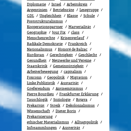
Diplomatie
Israel
Arbeitskreis
Argentinien
Betriebsräte
Lesegruppe
GDL
Ungleichheit
Klasse
Schule
Poststrukturalismus
Kooperationspartner
Marterialität
Geographie
Jour Fix
class
Menschenrechte
Kri­sen­ver­lauf
Radikale Demokratie
Frankreich
Nationalismus
Honoré de Balzac
Kurdistan
Gerechtigkeit
Geschlecht
Gesundheit
Netzwerke und Vereine
Staatskritik
Gemeinnützigkeit
Arbeiterbewegung
capitalism
Foxconn
Geopolitik
Migra­tion
Linke Publizistik
Austarität
Greferendum
Antisemitismus
Pierre Bourdieu
Frankfurter Erklärung
Tauschlogik
Soziologie
Rojava
Prekarität
Streik
Dekolonialismus
Wissenschaft
Dieter Boris
Prekarisierung
ethischer Materialismus
Alltagspolitik
Infosammlungen
Austerität