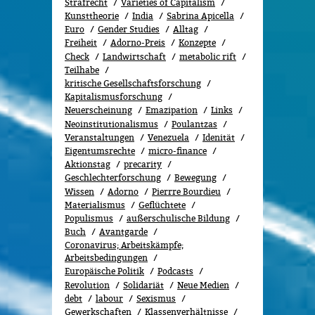
Strafrecht
Varieties of Capitalism
Kunsttheorie
India
Sabrina Apicella
Euro
Gender Studies
All­tag
Freiheit
Adorno-Preis
Konzepte
Check
Landwirtschaft
metabolic rift
Teilhabe
kritische Gesellschaftsforschung
Kapitalismusforschung
Neuerscheinung
Emazipation
Links
Neoinstitutionalismus
Poulantzas
Veranstaltungen
Venezuela
Idenität
Eigentumsrechte
micro-finance
Aktionstag
precarity
Geschlechterforschung
Bewe­gung
Wissen
Adorno
Pierrre Bourdieu
Materialismus
Geflüchtete
Populismus
außerschulische Bildung
Buch
Avantgarde
Coronavirus; Arbeitskämpfe;
Arbeitsbedingungen
Europäische Politik
Podcasts
Revolution
Solidariät
Neue Medien
debt
labour
Sexismus
Gewerk­schaf­ten
Klassenverhältnisse