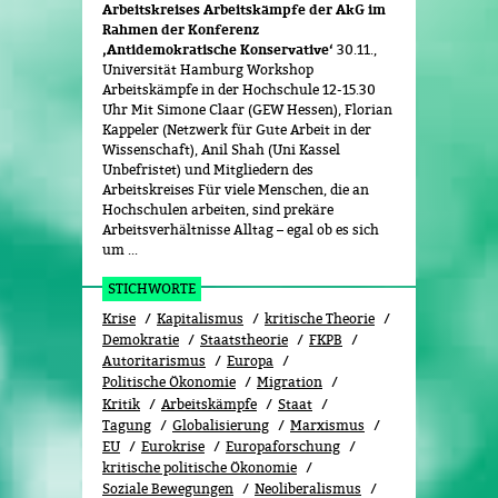
Arbeitskreises Arbeitskämpfe der AkG im
Rahmen der Konferenz
‚Antidemokratische Konservative‘
30.11.,
Universität Hamburg Workshop
Arbeitskämpfe in der Hochschule 12-15.30
Uhr Mit Simone Claar (GEW Hessen), Florian
Kappeler (Netzwerk für Gute Arbeit in der
Wissenschaft), Anil Shah (Uni Kassel
Unbefristet) und Mitgliedern des
Arbeitskreises Für viele Menschen, die an
Hochschulen arbeiten, sind prekäre
Arbeitsverhältnisse Alltag – egal ob es sich
um ...
STICHWORTE
Krise
Kapitalismus
kritische Theorie
Demokratie
Staatstheorie
FKPB
Autoritarismus
Europa
Politische Ökonomie
Migration
Kritik
Arbeitskämpfe
Staat
Tagung
Globalisierung
Marxismus
EU
Eurokrise
Europaforschung
kritische politische Ökonomie
Soziale Bewegungen
Neoliberalismus