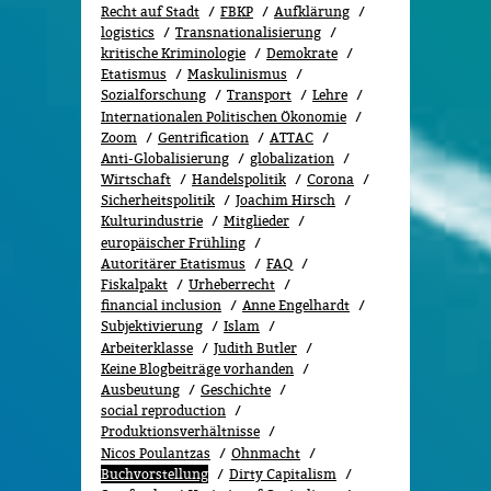
Recht auf Stadt
FBKP
Aufklärung
logistics
Transnationalisierung
kritische Kriminologie
Demokrate
Etatismus
Maskulinismus
Sozialforschung
Transport
Lehre
Internationalen Politischen Ökonomie
Zoom
Gentrification
ATTAC
Anti-Globalisierung
globalization
Wirtschaft
Handelspolitik
Corona
Sicherheitspolitik
Joachim Hirsch
Kulturindustrie
Mitglieder
europäischer Frühling
Autoritärer Etatismus
FAQ
Fiskalpakt
Urheberrecht
financial inclusion
Anne Engelhardt
Subjektivierung
Islam
Arbeiterklasse
Judith Butler
Keine Blogbeiträge vorhanden
Ausbeutung
Geschichte
social reproduction
Produktionsverhältnisse
Nicos Poulantzas
Ohnmacht
Buchvorstellung
Dirty Capitalism