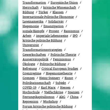
Transformation
Europäische Union
Herrschaft
kritische Wissenschaft
Bildung
Türkei
Klassen
Internationale Politische Ökonomie
Lateinamerika
Solidarität
Hegemonie
Emanzipation
soziale Kämpfe
Protest
Rassismus
Arbeit
imperiale Lebensweise
IPÖ
kritische politische Bildung
Universität
Transformationsstrategien
Gewerkschaften
Politische Theorie
Austeritätspolitik
Feminismus
Ökolo­gie
Politische Bildung
Befreiung
Critical European Studies
Grenzregime
Hegemonietheorie
Grenzen
Heinz Steinert
Kunst
Politikwissenschaft
Subjekt
COVID-19
Karl Marx
Hessen
Hochschule
Vielfachkrise
Spanien
Festungskapitalismus
AkG
China
Repression
Workshop
Forum kritische politische Bildung