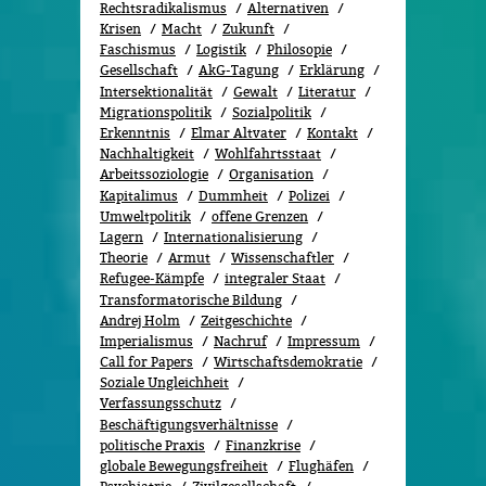
Rechtsradikalismus
Alternativen
Krisen
Macht
Zukunft
Faschismus
Logistik
Philosopie
Gesellschaft
AkG-Tagung
Erklärung
Intersektionalität
Gewalt
Literatur
Migrationspolitik
Sozi­al­po­li­tik
Erkenntnis
Elmar Altvater
Kontakt
Nachhaltigkeit
Wohlfahrtsstaat
Arbeitssoziologie
Organisation
Kapitalimus
Dummheit
Polizei
Umweltpolitik
offene Grenzen
Lagern
Internationalisierung
Theorie
Armut
Wissenschaftler
Refugee-Kämpfe
integraler Staat
Transformatorische Bildung
Andrej Holm
Zeitgeschichte
Imperialismus
Nachruf
Impressum
Call for Papers
Wirtschaftsdemokratie
Soziale Ungleichheit
Verfassungsschutz
Beschäftigungsverhältnisse
politische Praxis
Finanzkrise
globale Bewegungsfreiheit
Flughäfen