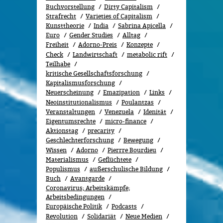
Buchvorstellung
Dirty Capitalism
Strafrecht
Varieties of Capitalism
Kunsttheorie
India
Sabrina Apicella
Euro
Gender Studies
All­tag
Freiheit
Adorno-Preis
Konzepte
Check
Landwirtschaft
metabolic rift
Teilhabe
kritische Gesellschaftsforschung
Kapitalismusforschung
Neuerscheinung
Emazipation
Links
Neoinstitutionalismus
Poulantzas
Veranstaltungen
Venezuela
Idenität
Eigentumsrechte
micro-finance
Aktionstag
precarity
Geschlechterforschung
Bewe­gung
Wissen
Adorno
Pierrre Bourdieu
Materialismus
Geflüchtete
Populismus
außerschulische Bildung
Buch
Avantgarde
Coronavirus; Arbeitskämpfe;
Arbeitsbedingungen
Europäische Politik
Podcasts
Revolution
Solidariät
Neue Medien