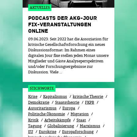
AKTUELLES
PODCASTS DER AKG-JOUR
FIX-VERANSTALTUNGEN
ONLINE
09.06.2023: Seit 2022 hat die Assoziation für
kritische Gesellschaftsforschung ein neues
Diskussionsformat: Im Rahmen eines
digitalen Jour fixe stellen jeden Monat unsere
Mitglieder und Gäste Analyseperspektiven
und/oder Forschungsergebnisse zur
Diskussion. Viele ...
STICHWORTE
Krise
Kapitalismus
kritische Theorie
Demokratie
Staatstheorie
FKPB
Autoritarismus
Europa
Politische Ökonomie
Migration
Kritik
Arbeitskämpfe
Staat
Tagung
Globalisierung
Marxismus
EU
Eurokrise
Europaforschung