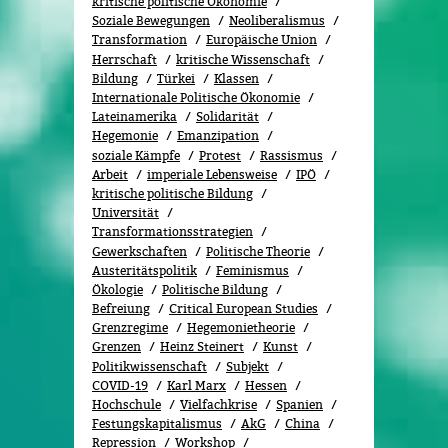
kritische politische Ökonomie
Soziale Bewegungen
Neoliberalismus
Transformation
Europäische Union
Herrschaft
kritische Wissenschaft
Bildung
Türkei
Klassen
Internationale Politische Ökonomie
Lateinamerika
Solidarität
Hegemonie
Emanzipation
soziale Kämpfe
Protest
Rassismus
Arbeit
imperiale Lebensweise
IPÖ
kritische politische Bildung
Universität
Transformationsstrategien
Gewerkschaften
Politische Theorie
Austeritätspolitik
Feminismus
Ökolo­gie
Politische Bildung
Befreiung
Critical European Studies
Grenzregime
Hegemonietheorie
Grenzen
Heinz Steinert
Kunst
Politikwissenschaft
Subjekt
COVID-19
Karl Marx
Hessen
Hochschule
Vielfachkrise
Spanien
Festungskapitalismus
AkG
China
Repression
Workshop