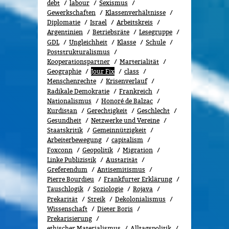
debt
labour
Sexismus
Gewerk­schaf­ten
Klassenverhältnisse
Diplomatie
Israel
Arbeitskreis
Argentinien
Betriebsräte
Lesegruppe
GDL
Ungleichheit
Klasse
Schule
Poststrukturalismus
Kooperationspartner
Marterialität
Geographie
Jour Fix
class
Menschenrechte
Kri­sen­ver­lauf
Radikale Demokratie
Frankreich
Nationalismus
Honoré de Balzac
Kurdistan
Gerechtigkeit
Geschlecht
Gesundheit
Netzwerke und Vereine
Staatskritik
Gemeinnützigkeit
Arbeiterbewegung
capitalism
Foxconn
Geopolitik
Migra­tion
Linke Publizistik
Austarität
Greferendum
Antisemitismus
Pierre Bourdieu
Frankfurter Erklärung
Tauschlogik
Soziologie
Rojava
Prekarität
Streik
Dekolonialismus
Wissenschaft
Dieter Boris
Prekarisierung
ethischer Materialismus
Alltagspolitik