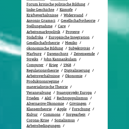
Forum kritische politische Bildung
linke Geschichte
Kämpfe
Kräfteverhältnisse
Widerstand
Antonio Gramsci
Gesellschaftstheorie
Stellungnahme
Care
Arbeitsmarktpolitik
Proteste
Südafrika
Europäische Integration
Gesellschafstheorie
Mexiko
ökonomische Bildung
Subjektivität
Marburg
Datenschutz
Zeitenwende
Streiks
John Kannankulam
Computer
Krieg
1968
Regulationstheorie
Digitalisierung
Arbeitsverhältnisse
Ökonomie
Produktionsregime
materialistische Theorie
Veranstaltung
Staatsprojekt Europa
Frieden
AkE
Rechtspopulismus
Alternative Ökonomie
Göttingen
Klassentheorie
Apple
Forschung
Kultur
Commons
Sorgearbeit
Corona-Krise
Sozialismus
Arbeitsbedingungen