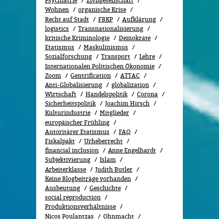
Psychiatrie
Zivilgesellschaft
Wohnen
organische Krise
Recht auf Stadt
FBKP
Aufklärung
logistics
Transnationalisierung
kritische Kriminologie
Demokrate
Etatismus
Maskulinismus
Sozialforschung
Transport
Lehre
Internationalen Politischen Ökonomie
Zoom
Gentrification
ATTAC
Anti-Globalisierung
globalization
Wirtschaft
Handelspolitik
Corona
Sicherheitspolitik
Joachim Hirsch
Kulturindustrie
Mitglieder
europäischer Frühling
Autoritärer Etatismus
FAQ
Fiskalpakt
Urheberrecht
financial inclusion
Anne Engelhardt
Subjektivierung
Islam
Arbeiterklasse
Judith Butler
Keine Blogbeiträge vorhanden
Ausbeutung
Geschichte
social reproduction
Produktionsverhältnisse
Nicos Poulantzas
Ohnmacht