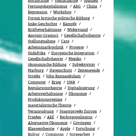
Hochschule
Vielfachkrise
Spanien
Festungskapitalismus
AkG
China
Repression
Workshop
Forum kritische politische Bildung
linke Geschichte
Kämpfe
Kräfteverhältnisse
Widerstand
Antonio Gramsci
Gesellschaftstheorie
Stellungnahme
Care
Arbeitsmarktpolitik
Proteste
Südafrika
Europäische Integration
Gesellschafstheorie
Mexiko
ökonomische Bildung
Subjektivität
Marburg
Datenschutz
Zeitenwende
Streiks
John Kannankulam
Computer
Krieg
1968
Regulationstheorie
Digitalisierung
Arbeitsverhältnisse
Ökonomie
Produktionsregime
materialistische Theorie
Veranstaltung
Staatsprojekt Europa
Frieden
AkE
Rechtspopulismus
Alternative Ökonomie
Göttingen
Klassentheorie
Apple
Forschung
Kultur
Commons
Sorgearbeit