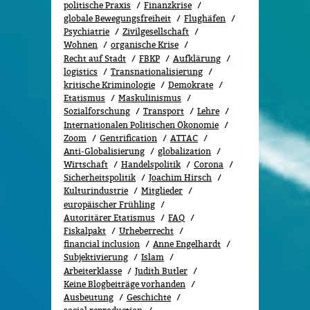
politische Praxis
Finanzkrise
globale Bewegungsfreiheit
Flughäfen
Psychiatrie
Zivilgesellschaft
Wohnen
organische Krise
Recht auf Stadt
FBKP
Aufklärung
logistics
Transnationalisierung
kritische Kriminologie
Demokrate
Etatismus
Maskulinismus
Sozialforschung
Transport
Lehre
Internationalen Politischen Ökonomie
Zoom
Gentrification
ATTAC
Anti-Globalisierung
globalization
Wirtschaft
Handelspolitik
Corona
Sicherheitspolitik
Joachim Hirsch
Kulturindustrie
Mitglieder
europäischer Frühling
Autoritärer Etatismus
FAQ
Fiskalpakt
Urheberrecht
financial inclusion
Anne Engelhardt
Subjektivierung
Islam
Arbeiterklasse
Judith Butler
Keine Blogbeiträge vorhanden
Ausbeutung
Geschichte