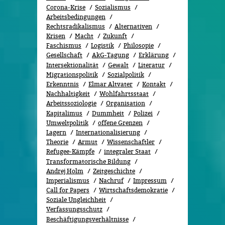
Corona-Krise
Sozialismus
Arbeitsbedingungen
Rechtsradikalismus
Alternativen
Krisen
Macht
Zukunft
Faschismus
Logistik
Philosopie
Gesellschaft
AkG-Tagung
Erklärung
Intersektionalität
Gewalt
Literatur
Migrationspolitik
Sozi­al­po­li­tik
Erkenntnis
Elmar Altvater
Kontakt
Nachhaltigkeit
Wohlfahrtsstaat
Arbeitssoziologie
Organisation
Kapitalimus
Dummheit
Polizei
Umweltpolitik
offene Grenzen
Lagern
Internationalisierung
Theorie
Armut
Wissenschaftler
Refugee-Kämpfe
integraler Staat
Transformatorische Bildung
Andrej Holm
Zeitgeschichte
Imperialismus
Nachruf
Impressum
Call for Papers
Wirtschaftsdemokratie
Soziale Ungleichheit
Verfassungsschutz
Beschäftigungsverhältnisse