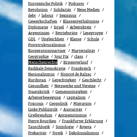
Europäische Politik
Podcasts
Revolution
Solidariät
Neue Medien
debt
labour
Sexismus
Gewerk­schaf­ten
Klassenverhältnisse
Diplomatie
Israel
Arbeitskreis
Argentinien
Betriebsräte
Lesegruppe
GDL
Ungleichheit
Klasse
Schule
Poststrukturalismus
Kooperationspartner
Marterialität
Geographie
Jour Fix
class
Menschenrechte
Kri­sen­ver­lauf
Radikale Demokratie
Frankreich
Nationalismus
Honoré de Balzac
Kurdistan
Gerechtigkeit
Geschlecht
Gesundheit
Netzwerke und Vereine
Staatskritik
Gemeinnützigkeit
Arbeiterbewegung
capitalism
Foxconn
Geopolitik
Migra­tion
Linke Publizistik
Austarität
Greferendum
Antisemitismus
Pierre Bourdieu
Frankfurter Erklärung
Tauschlogik
Soziologie
Rojava
Prekarität
Streik
Dekolonialismus