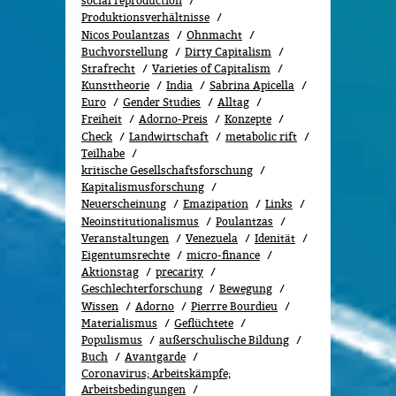
social reproduction
Produktionsverhältnisse
Nicos Poulantzas
Ohnmacht
Buchvorstellung
Dirty Capitalism
Strafrecht
Varieties of Capitalism
Kunsttheorie
India
Sabrina Apicella
Euro
Gender Studies
All­tag
Freiheit
Adorno-Preis
Konzepte
Check
Landwirtschaft
metabolic rift
Teilhabe
kritische Gesellschaftsforschung
Kapitalismusforschung
Neuerscheinung
Emazipation
Links
Neoinstitutionalismus
Poulantzas
Veranstaltungen
Venezuela
Idenität
Eigentumsrechte
micro-finance
Aktionstag
precarity
Geschlechterforschung
Bewe­gung
Wissen
Adorno
Pierrre Bourdieu
Materialismus
Geflüchtete
Populismus
außerschulische Bildung
Buch
Avantgarde
Coronavirus; Arbeitskämpfe;
Arbeitsbedingungen