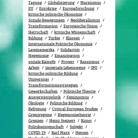
Tagung
Globalisierung
Marxismus
EU
Eurokrise
Europaforschung
kritische politische Ökonomie
Soziale Bewegungen
Neoliberalismus
Transformation
Europäische Union
Herrschaft
kritische Wissenschaft
Bildung
Türkei
Klassen
Internationale Politische Ökonomie
Lateinamerika
Solidarität
Hegemonie
Emanzipation
soziale Kämpfe
Protest
Rassismus
Arbeit
imperiale Lebensweise
IPÖ
kritische politische Bildung
Universität
Transformationsstrategien
Gewerkschaften
Politische Theorie
Austeritätspolitik
Feminismus
Ökolo­gie
Politische Bildung
Befreiung
Critical European Studies
Grenzregime
Hegemonietheorie
Grenzen
Heinz Steinert
Kunst
Politikwissenschaft
Subjekt
COVID-19
Karl Marx
Hessen