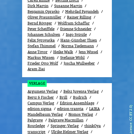
Caren Kunze
Bettina Lösch
Dirk Martin
Susanne Martin
Benjamin Opratko
Mehrdad Payandeh
Oliver Prausmüller
Rainer Rilling
Bernd Röttger
Wolfram Schaffar
Peter Scheiffele
Etienne Schneider
Johannes Schulten
Ingo Stützle
Felix Syrovatka
Hans-Günther Thien
Stefan Thimmel
Norma Tiedemann
Anne Tittor
Heike Walk
Jens Wissel
Markus Wissen
Stefanie Wöhl
Frieder Otto Wolf
Joscha Wullweber
Aram Ziai
VERLAGE
Argument Verlag
Beltz Juventa Verlag
Bertz & Fischer
Brill
Budrich
Campus Verlag
Edition Assemblage
edition sigma
edition tranvia
LAIKA
Mandelbaum Verlag
Nomos Verlag
Palgrave
Palgrave Macmillan
Routledge
Springer-Verlag
thinkOya
transcript
Ulrike Helmer Verlag