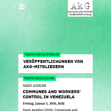
Jump to navigation
HAUPTMENÜ
Assoziation für kritische
Gesellschaftsforschung
VERÖFFENTLICHUNGEN
VERÖFFENTLICHUNGEN VON
AKG-MITGLIEDERN
SEITEN
DARIO AZZELINI
COMMUNES AND WORKERS'
CONTROL IN VENEZUELA
Freitag, Januar 1, 2016
Brill
Dario Azzelini (2016): Communes and