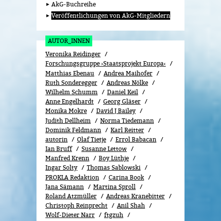
AkG-Buchreihe
Veröffentlichungen von AkG-Mitgliedern
AUTOR_INNEN
Veronika Reidinger
Forschungsgruppe ›Staatsprojekt Europa‹
Matthias Ebenau
Andrea Maihofer
Ruth Sonderegger
Andreas Nölke
Wilhelm Schumm
Daniel Keil
Anne Engelhardt
Georg Gläser
Monika Mokre
David J Bailey
Judith Dellheim
Norma Tiedemann
Dominik Feldmann
Karl Reitter
autorin
Olaf Tietje
Errol Babacan
Ian Bruff
Susanne Lettow
Manfred Krenn
Boy Lüthje
Ingar Solty
Thomas Sablowski
PROKLA Redaktion
Carina Book
Jana Sämann
Martina Sproll
Roland Atzmüller
Andreas Kranebitter
Christoph Reinprecht
Anil Shah
Wolf-Dieter Narr
ftgzuh