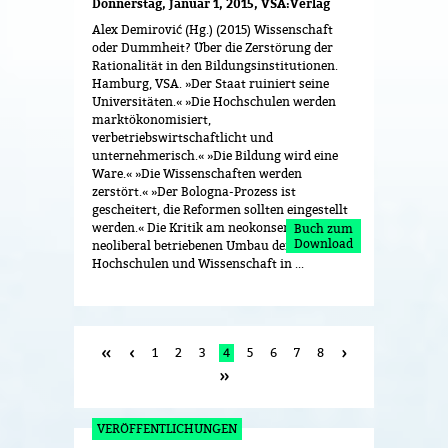
Donnerstag, Januar 1, 2015
VSA:Verlag
Alex Demirović (Hg.) (2015) Wissenschaft
oder Dummheit? Über die Zerstörung der
Rationalität in den Bildungsinstitutionen.
Hamburg, VSA. »Der Staat ruiniert seine
Universitäten.« »Die Hochschulen werden
marktökonomisiert,
verbetriebswirtschaftlicht und
unternehmerisch.« »Die Bildung wird eine
Ware.« »Die Wissenschaften werden
zerstört.« »Der Bologna-Prozess ist
gescheitert, die Reformen sollten eingestellt
werden.« Die Kritik am neokonservativ und
Buch zum
Download
neoliberal betriebenen Umbau der
Hochschulen und Wissenschaft in ...
1
2
3
4
5
6
7
8
VERÖFFENTLICHUNGEN