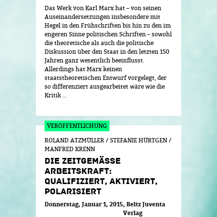
Das Werk von Karl Marx hat – von seinen
Auseinandersetzungen insbesondere mit
Hegel in den Frühschriften bis hin zu den im
engeren Sinne politischen Schriften – sowohl
die theoretische als auch die politische
Diskussion über den Staat in den letzten 150
Jahren ganz wesentlich beeinflusst.
Allerdings hat Marx keinen
staatstheoretischen Entwurf vorgelegt, der
so differenziert ausgearbeitet wäre wie die
Kritik ...
ROLAND ATZMÜLLER / STEFANIE HÜRTGEN /
MANFRED KRENN
DIE ZEITGEMÄSSE A
RBEITSKRAFT: Q
UALIFIZIERT, AKTIVIERT, P
OLARISIERT
Donnerstag, Januar 1, 2015
Beltz Juventa
Verlag