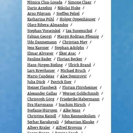
Mònica Clua-Losada
Simone Claar
Dario Azzelini
Nikolai Huke
Arno Pilgram
Steffen Pelzel
Katharina Pühl
Holger Oppenhäuser
Olatz Ribera-Almandoz
Stephan Voswinkel
Lea Susemichel
Fabian Georgi
Margit Rodrian-Pfennig
Udo Dannemann
Christian May
Jens Kastner
Stephan Adolphs
Elmar Altvater
Ilker Ataç
Pauline Bader
Florian Becker
Hans-Jürgen Bieling
Ulrich Brand
Lars Bretthauer
Michael Bruch
Mario Candeias
Alex Demirović
Julia Dück
Patrick Eser
Heiner Flassbeck
Florian Flörsheimer
Alexander Gallas
Werner Goldschmidt
Christoph Görg
Friederike Habermann
Eva Hartmann
Joachim Hirsch
Stefanie Hürtgen
Alke Jenss
Christina Kaindl
John Kannankulam
Serhat Karakayali
Sebastian Klauke
Albert Kraler
Alfred Krovoza