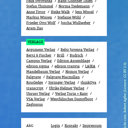
Felix Syrovatka
Hans-Günther Thien
Stefan Thimmel
Norma Tiedemann
Anne Tittor
Heike Walk
Jens Wissel
Markus Wissen
Stefanie Wöhl
Frieder Otto Wolf
Joscha Wullweber
Aram Ziai
VERLAGE
Argument Verlag
Beltz Juventa Verlag
Bertz & Fischer
Brill
Budrich
Campus Verlag
Edition Assemblage
flickr.com, Robert Agthe (Licence: CC BY 2.0)
edition sigma
edition tranvia
LAIKA
Mandelbaum Verlag
Nomos Verlag
Palgrave
Palgrave Macmillan
Routledge
Springer-Verlag
thinkOya
transcript
Ulrike Helmer Verlag
Unrast Verlag
Verlag Turia + Kant
VSA:Verlag
Westfälisches Dampfboot
Zaglossus
AkG
Login
Kontakt
Impressum