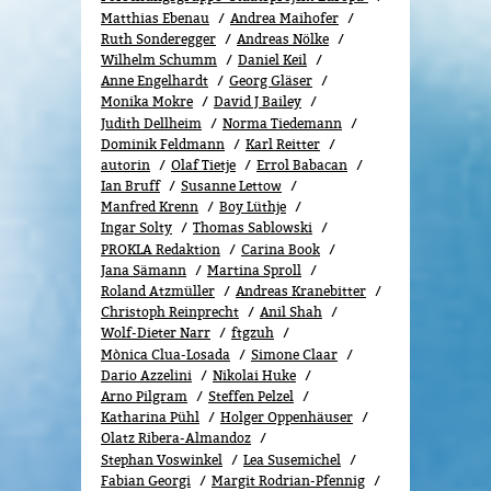
Matthias Ebenau
Andrea Maihofer
Ruth Sonderegger
Andreas Nölke
Wilhelm Schumm
Daniel Keil
Anne Engelhardt
Georg Gläser
Monika Mokre
David J Bailey
Judith Dellheim
Norma Tiedemann
Dominik Feldmann
Karl Reitter
autorin
Olaf Tietje
Errol Babacan
Ian Bruff
Susanne Lettow
Manfred Krenn
Boy Lüthje
Ingar Solty
Thomas Sablowski
PROKLA Redaktion
Carina Book
Jana Sämann
Martina Sproll
Roland Atzmüller
Andreas Kranebitter
Christoph Reinprecht
Anil Shah
Wolf-Dieter Narr
ftgzuh
Mònica Clua-Losada
Simone Claar
Dario Azzelini
Nikolai Huke
Arno Pilgram
Steffen Pelzel
Katharina Pühl
Holger Oppenhäuser
Olatz Ribera-Almandoz
Stephan Voswinkel
Lea Susemichel
Fabian Georgi
Margit Rodrian-Pfennig