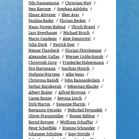
Udo Dannemann
Christian May
Jens Kastner
Stephan Adolphs
Elmar Altvater
Ilker Ataç
Pauline Bader
Florian Becker
Hans-Jürgen Bieling
Ulrich Brand
Lars Bretthauer
Michael Bruch
Mario Candeias
Alex Demirović
Julia Dück
Patrick Eser
Heiner Flassbeck
Florian Flörsheimer
Alexander Gallas
Werner Goldschmidt
Christoph Görg
Friederike Habermann
Eva Hartmann
Joachim Hirsch
Stefanie Hürtgen
Alke Jenss
Christina Kaindl
John Kannankulam
Serhat Karakayali
Sebastian Klauke
Albert Kraler
Alfred Krovoza
Caren Kunze
Bettina Lösch
Dirk Martin
Susanne Martin
Benjamin Opratko
Mehrdad Payandeh
Oliver Prausmüller
Rainer Rilling
Bernd Röttger
Wolfram Schaffar
Peter Scheiffele
Etienne Schneider
Johannes Schulten
Ingo Stützle