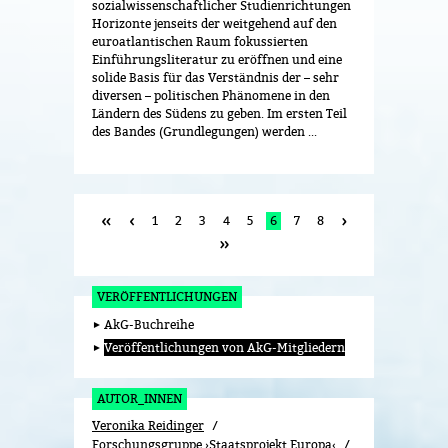
sozialwissenschaftlicher Studienrichtungen
Horizonte jenseits der weitgehend auf den
euroatlantischen Raum fokussierten
Einführungsliteratur zu eröffnen und eine
solide Basis für das Verständnis der – sehr
diversen – politischen Phänomene in den
Ländern des Südens zu geben. Im ersten Teil
des Bandes (Grundlegungen) werden ...
1
2
3
4
5
6
7
8
VERÖFFENTLICHUNGEN
AkG-Buchreihe
Veröffentlichungen von AkG-Mitgliedern
AUTOR_INNEN
Veronika Reidinger
Forschungsgruppe ›Staatsprojekt Europa‹